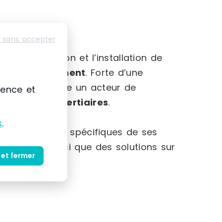
 sans accepter
-Alpes
mmercialisation et l’installation de
et au
rangement
. Forte d’une
 s’impose comme un acteur de
ience et
striels et tertiaires
.
s
.
et des besoins spécifiques de ses
produits ainsi que des solutions sur
 et fermer