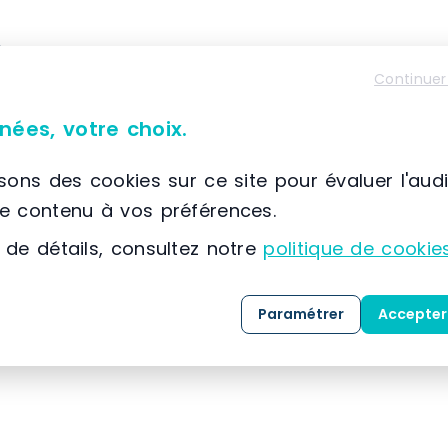
À propos de SETAM E2
Continuer
📌 Située à France, SCIONZIER, (74) Auvergne-Rhône
SETAM
est spécialisée dans la conception, la co
nées, votre choix.
solutions dédiées au
stockage
, au
classement
expertise développée depuis 1974, l’entreprise
isons des cookies sur ce site pour évaluer l'aud
référence dans l’
aménagement des espaces indu
le contenu à vos préférences.
 de détails, consultez notre
politique de cookie
Grâce à une maîtrise approfondie des métiers 
clients, SETAM propose une gamme complète de 
Paramétrer
Accepter
mesure, livrées
clé en main
.