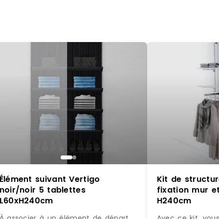
Élément suivant Vertigo
Kit de struct
noir/noir 5 tablettes
fixation mur et
L60xH240cm
H240cm
À associer à un élément de départ
Avec ce kit, vou