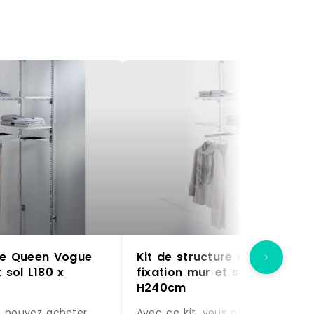
ure Queen Vogue
Kit de structure Queen Vogu
 sol L180 x
fixation mur et sol L180 x
H240cm
s pouvez acheter
Avec ce kit, vous pouvez acheter