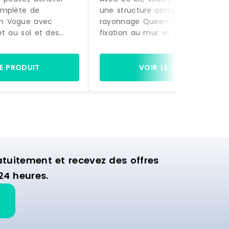
omplète de
une structure complète de
n Vogue avec
rayonnage Queen Vogue avec
et au sol et des
fixation au mur et au sol et des
actement comme sur
accessoires, exactement comme
à être montée.
la photo, prête à être montée.
gères et de 2 bras
Equipée de 4 étagères et de 2 b
LE PRODUIT
VOIR LE PRODUIT
ette structure est
de suspension, cette structure es
nager la zone
idéale pour aménager la zone
ion de votre
murale d'exposition de votre
commerce.
uitement et recevez des offres
24 heures.