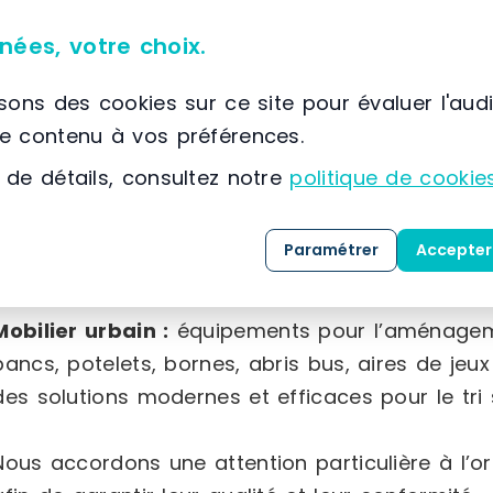
(paniers, séparateurs, broches, porte-étiquettes,
nées, votre choix.
Équipement intérieur :
mobilier d’accueil varié,
plusieurs formats, accessoires sanitaires adapté
isons des cookies sur ce site pour évaluer l'aud
que du matériel électoral.
le contenu à vos préférences.
 de détails, consultez notre
politique de cookie
Équipement industriel :
chariots et diables de
charges lourdes, protections pour la sécurité d
Paramétrer
Accepter
vaste choix de solutions de stockage pour prod
Mobilier urbain :
équipements pour l’aménageme
bancs, potelets, bornes, abris bus, aires de jeux
des solutions modernes et efficaces pour le tri s
Nous accordons une attention particulière à l’or