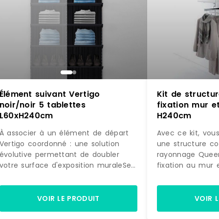
Élément suivant Vertigo
Kit de struct
noir/noir 5 tablettes
fixation mur et
L60xH240cm
H240cm
À associer à un élément de départ
Avec ce kit, vou
Vertigo coordonné : une solution
une structure c
évolutive permettant de doubler
rayonnage Quee
votre surface d'exposition muraleSe
fixation au mur 
fixe directement sur la structure
accessoires, ex
initiale : pour une pose simple et
la photo, prête 
astucieuseDesign différenciant :
Equipée de 4 éta
VOIR LE PRODUIT
VOIR 
donne beaucoup de caractère à
de suspension, c