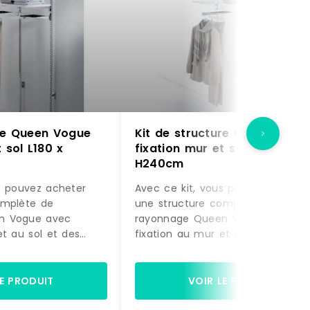
ure Queen Vogue
Kit de structure Queen Vogu
 sol L180 x
fixation mur et sol L180 x
H240cm
s pouvez acheter
Avec ce kit, vous pouvez acheter
omplète de
une structure complète de
n Vogue avec
rayonnage Queen Vogue avec
et au sol et des
fixation au mur et au sol et des
actement comme sur
accessoires, exactement comme
à être montée.
la photo, prête à être montée.
gères et de 2 bras
Equipée de 4 étagères et de 2 b
LE PRODUIT
VOIR LE PRODUIT
ette structure est
de suspension, cette structure es