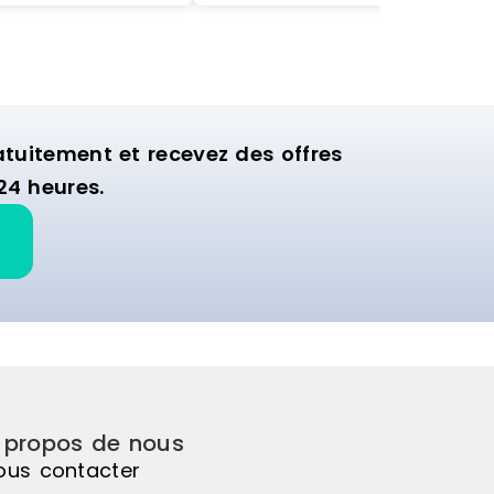
nager la zone
idéale pour aménager la zone
ion de votre
murale d'exposition de votre
commerce.
uitement et recevez des offres
24 heures.
 propos de nous
ous contacter