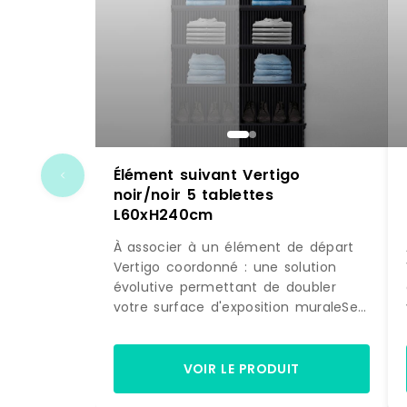
Élément suivant Vertigo
noir/noir 5 tablettes
L60xH240cm
À associer à un élément de départ
Vertigo coordonné : une solution
évolutive permettant de doubler
votre surface d'exposition muraleSe
fixe directement sur la structure
initiale : pour une pose simple et
astucieuseDesign différenciant :
VOIR LE PRODUIT
donne beaucoup de caractère à