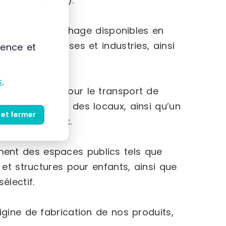
 chariots, etc.).
 vitrines d’affichage disponibles en
s aux entreprises et industries, ainsi
ience et
s
.
 manutention pour le transport de
es employés et des locaux, ainsi qu’un
 et fermer
uits dangereux.
nt des espaces publics tels que
 et structures pour enfants, ainsi que
électif.
igine de fabrication de nos produits,