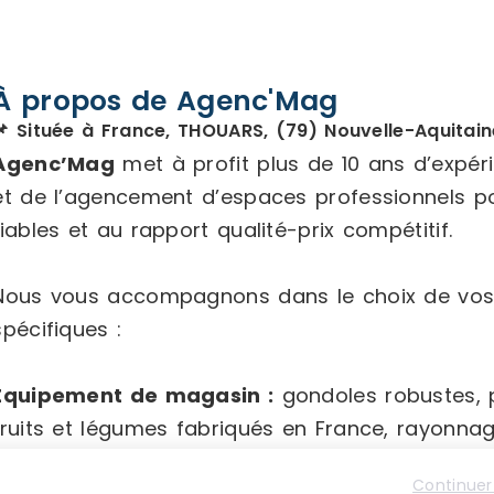
À propos de Agenc'Mag
📌 Située à France, THOUARS, (79) Nouvelle-Aquitain
Agenc’Mag
met à profit plus de 10 ans d’expé
et de l’agencement d’espaces professionnels p
fiables et au rapport qualité-prix compétitif.
Nous vous accompagnons dans le choix de vos
spécifiques :
Équipement de magasin :
gondoles robustes, po
fruits et légumes fabriqués en France, rayonna
sortie de différentes tailles, ainsi qu’une la
Continuer