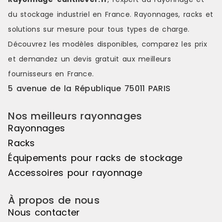
départ + suivant), vous ouvrant la
départ + sui
voie à la création de symétries
voie à la cr
du stockage industriel en France. Rayonnages, racks et
visuelles saisissantes, de jeux de
visuelles sa
solutions sur mesure pour tous types de charge.
couleurs s'étendant sur une belle
couleurs s'é
longueur de linéaire, ou encore de
longueur de
Découvrez les modèles disponibles, comparez les
prix
variations de hauteurs d'exposition
variations d
et demandez un
devis gratuit
aux meilleurs
pour réaliser des mises en scène
pour réalis
distinctes et attrayantes. Le pas de
distinctes e
fournisseurs en France.
50mm vous offre une véritable
50mm vous o
5 avenue de la République 75011 PARIS
liberté d'utilisation. Veuillez noter
liberté d'uti
que cet élément suivant ne peut
que cet élé
pas être utilisé de manière
pas être uti
Nos meilleurs rayonnages
autonome, il doit être associé à
autonome, il
Rayonnages
l'élément de départ pour créer un
l'élément d
ensemble harmonieux. Couleur
ensemble ha
Racks
principale : Noir, Matière principale
principale :
Équipements pour racks de stockage
: Bois
: Bois
Accessoires pour rayonnage
À propos de nous
Nous contacter