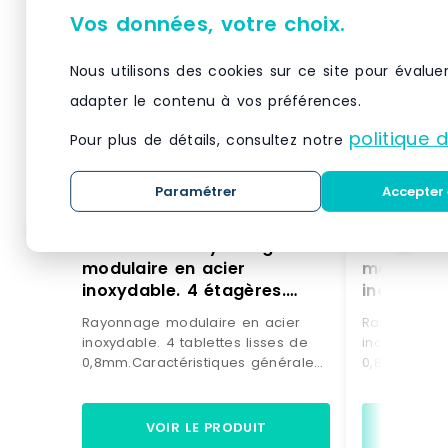
Vos données, votre choix.
Nous utilisons des cookies sur ce site pour évalue
adapter le contenu à vos préférences.
politique 
Pour plus de détails, consultez notre
Paramétrer
Accepter 
FRICOSMOS Rayonnage
FRICOSMO
modulaire en acier
modulaire
inoxydable. 4 étagères.
inoxydabl
800X600X1750 – ETFRI002-
1200X300
Rayonnage modulaire en acier
Rayonnage m
800600
1200300
inoxydable. 4 tablettes lisses de
inoxydable. 
0,8mm.Caractéristiques générales
0,8mm.Carac
:Comprend les tablettes, les
:Comprend le
supports, les vis et les écrous.
supports, le
Marque : FRICOSMOS Délai de
Marque : FR
VOIR LE PRODUIT
VO
livraison : 4-16 jours ouvrés
livraison : 4