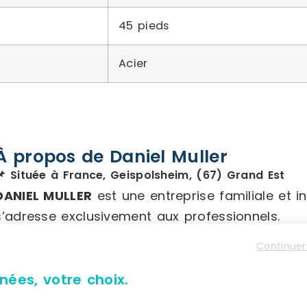
45 pieds
Acier
À propos de Daniel Muller
📌 Située à France, Geispolsheim, (67) Grand Est
DANIEL MULLER
est une entreprise familiale et 
s’adresse exclusivement aux professionnels.
Continuer
Spécialisée dans la distribution de fournitures in
ainsi que de visserie et boulonnerie, la société
nées, votre choix.
70 ans, elle s’appuie sur des valeurs fortes tell