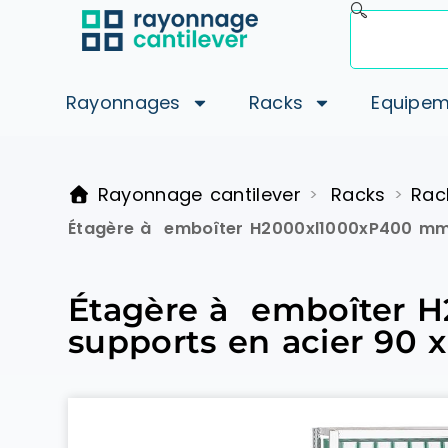
Rayonnages
Racks
Equipem
Rayonnage cantilever
Racks
Rac
>
>
Étagère à emboîter H2000xl1000xP400 mm ét
Étagère à emboîter H
supports en acier 90 x