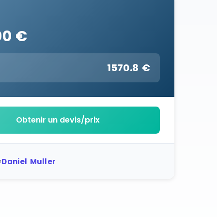
00 €
1570.8 €
:
Obtenir un devis/prix
Daniel Muller
r