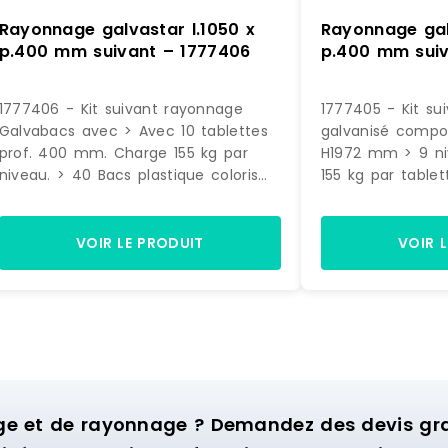
Rayonnage galvastar l.1050 x
Rayonnage gal
p.400 mm suivant – 1777406
p.400 mm suiv
1777406 - Kit suivant rayonnage
1777405 - Kit su
Galvabacs avec > Avec 10 tablettes
galvanisé compos
prof. 400 mm. Charge 155 kg par
H1972 mm > 9 ni
niveau. > 40 Bacs plastique coloris
155 kg par tablet
Vert (dimensions H. 145 x L. 200 x P.
plastiques volume
350 mm) Dimensions rayonnage : H.
vert - Dimensions
1972 x L. 1090 x P. 400 mm
350 mm. > 16 bac
VOIR LE PRODUIT
VOIR 
volume 12,5 litre
Dimensions H. 20
mmDimensions H. 
400 mm
ge et de rayonnage ? Demandez des devis grat