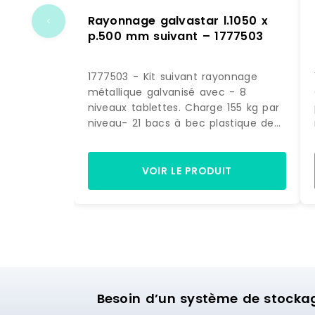
Rayonnage galvastar l.1050 x
p.500 mm suivant – 1777503
1777503 - Kit suivant rayonnage
métallique galvanisé avec - 8
niveaux tablettes. Charge 155 kg par
niveau- 21 bacs à bec plastique de
28 litres bleus. (dimensions H. 200 x
L. 300 x P. 500 mm) Dimensions >
Hors tout : L. 1090 x P. 500 x H.1972
VOIR LE PRODUIT
mm> Poids : 60 kg.
Besoin d’un système de stocka