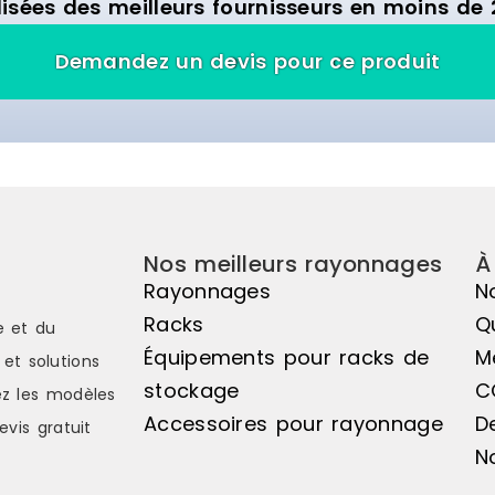
isées des meilleurs fournisseurs en moins de 
Demandez un devis pour ce produit
Nos meilleurs rayonnages
À
Rayonnages
N
Racks
Q
e et du
Équipements pour racks de
M
et solutions
stockage
C
z les modèles
Accessoires pour rayonnage
D
evis gratuit
N