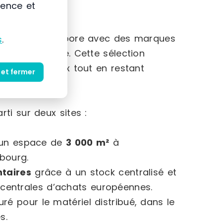
ience et
EL MULLER collabore avec des marques
s
.
e industrielle. Cette sélection
rt qualité/prix tout en restant
 et fermer
ti sur deux sites :
 un espace de
3 000 m²
à
bourg.
taires
grâce à un stock centralisé et
 centrales d’achats européennes.
é pour le matériel distribué, dans le
s.