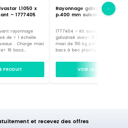
vastar l.1050 x
Rayonnage galvastar l.1050 
ant – 1777405
p.400 mm suivant – 1777404
ivant rayonnage
1777404 - Kit suivant rayonnage
é de > 1 échelle
galvanisé avec- 8 tablettes. Cha
veaux . Charge maxi
maxi de 155 kg par tablette.- 28
te> 16 bacs
bacs à bec plastique volume 12,5
 9,4 litres coloris
litres coloris rouge. (dimensions H
 H. 145 x L. 200 x P.
200 x L. 200 x P. 350 mm)Dimens
s plastiques
du rayonnage : H. 1972 x L. 1090 x
LE PRODUIT
VOIR LE PRODUIT
s coloris rouge -
400 mm
0 x L. 200 x P. 350
1972 x L. 1090 x P.
uitement et recevez des offres