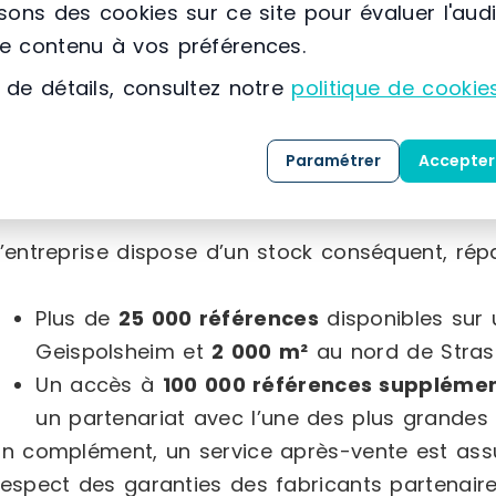
isons des cookies sur ce site pour évaluer l'aud
le sens du service.
le contenu à vos préférences.
Pour répondre aux besoins de ses clients, DANI
 de détails, consultez notre
politique de cookie
de renom reconnues sur le marché de la fournitur
rigoureuse permet de garantir un excellent rappo
Paramétrer
Accepter
compétitif.
L’entreprise dispose d’un stock conséquent, répar
Plus de
25 000 références
disponibles sur
Geispolsheim et
2 000 m²
au nord de Stras
Un accès à
100 000 références supplémen
un partenariat avec l’une des plus grandes
En complément, un service après-vente est assur
respect des garanties des fabricants partenaire