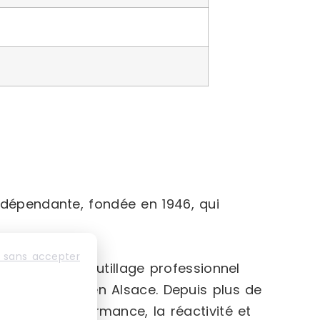
indépendante, fondée en 1946, qui
 sans accepter
dustrielles, d’outillage professionnel
 est implantée en Alsace. Depuis plus de
es que la performance, la réactivité et