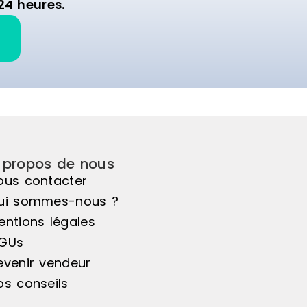
24 heures.
 propos de nous
ous contacter
ui sommes-nous ?
entions légales
GUs
evenir vendeur
os conseils