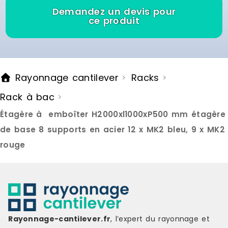
glisser.Couleur : argentéMatériau :
Demandez un devis pour
acier enduit de poudre,
ce produit
plastiqueDimensions : 145 x 33 x 116
cm (l x P x H)Capacité : 9
caissesL'assemblage est requis
Marque : HELLOSHOP26 Délai de
livraison : 3-7 jours ouvrés
Rayonnage cantilever
Racks
>
>
Rack à bac
>
Étagère à emboîter H2000xl1000xP500 mm étagère
de base 8 supports en acier 12 x MK2 bleu, 9 x MK2
rouge
Rayonnage-cantilever.fr
, l’expert du rayonnage et