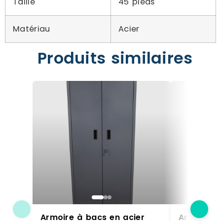
Taille
45 pieds
Matériau
Acier
Produits similaires
Armoire à bacs en acier
Armoire à