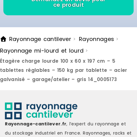
pour s adapter a vos besoins de
ce produit
stockage. Des patins integres
protegent votre sol contre les
rayures. Cette etagere est concue
pour une utilisation dans des
pieces seches telles que caves,
Rayonnage cantilever
Rayonnages
>
>
garages, ateliers ou espaces de
stockage. Pour une stabilite et une
Rayonnage mi-lourd et lourd
>
securite optimales, il est
recommande de la fixer
Étagère charge lourde 100 x 60 x 197 cm – 5
egalement au mur. Marque : CLP
Couleur : silver Matière : metal
tablettes réglables – 150 kg par tablette – acier
Délai de livraison : 7-8 jours
galvanisé – garage/atelier – gris 14_0005173
ouvrés
Rayonnage-cantilever.fr
, l’expert du rayonnage et
du stockage industriel en France. Rayonnages, racks et