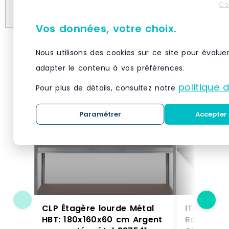
Co
Matériau
Acier
Vos données, votre choix.
Produits similaires
Nous utilisons des cookies sur ce site pour évalue
adapter le contenu à vos préférences.
politique 
Pour plus de détails, consultez notre
Paramétrer
Accepter 
CLP Étagère lourde Métal
ITALCONC
HBT: 180x160x60 cm Argent
Rayonnag