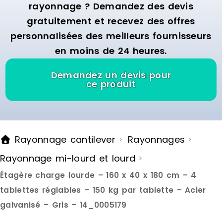
niveau. Ce systeme de rangement
10 positions
rayonnage ? Demandez des devis
est ideal pour entreposer outils,
profondeur 
gratuitement et recevez des offres
machines, pneus auto ou
: ITALCONCEP
provisions lourdes.Le montage s
11.88 € Délai
personnalisées des meilleurs fournisseurs
effectue facilement grace au
jours ouvrés
en moins de 24 heures.
systeme d emboitement ingenieux,
sans necessiter d outils. Les
niveaux sont ajustables en hauteur
Demandez un devis pour
pour s adapter a vos besoins de
ce produit
stockage. Des patins integres
protegent votre sol contre les
rayures. Cette etagere est concue
pour une utilisation dans des
pieces seches telles que caves,
Rayonnage cantilever
Rayonnages
>
>
garages, ateliers ou espaces de
stockage. Pour une stabilite et une
Rayonnage mi-lourd et lourd
>
securite optimales, il est
recommande de la fixer
Étagère charge lourde – 160 x 40 x 180 cm – 4
egalement au mur. Marque : CLP
Couleur : silver Matière : metal
tablettes réglables – 150 kg par tablette – Acier
Délai de livraison : 7-8 jours
galvanisé – Gris – 14_0005179
ouvrés