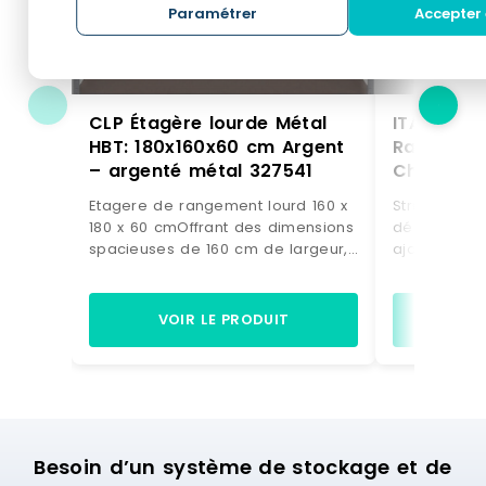
Paramétrer
Accepter 
CLP Étagère lourde Métal
ITALCONC
HBT: 180x160x60 cm Argent
Rayonnag
– argenté métal 327541
Charge Lo
2055 x 1
Etagere de rangement lourd 160 x
Structure e
36163500
180 x 60 cmOffrant des dimensions
démontable 
spacieuses de 160 cm de largeur,
ajourées en
60 cm de profondeur et 180 cm de
amovibles e
hauteur, cette etagere robuste
Rayonnage livré
maximise votre espace de
des petits o
VOIR LE PRODUIT
VO
stockage tout en gardant vos
largeur opt
affaires ordonnees. Sa structure
d'utilisatio
solide en metal galvanise de 1 mm
froid positi
associee a 4 tablettes ultra-
et remontag
resistantes en MDF de 6,2 mm d
d'angle sans
epaisseur garantit une capacite
porteur Hau
Besoin d’un système de stockage et de
de charge jusqu a 600 kg par
vérin réglab