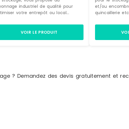
 stockage, vous propose du
pour le stocka
yonnage industriel de qualité pour
et/ou encombra
timiser votre entrepôt ou local
quincaillerie etc.). Son monta
ionnel. Le secteur de l’industrie
simple et rapi
t souvent confronté à des
d’accrochage de
oblématiques de stockage bien
poteaux. De plus, ce type de rack pour
VOIR LE PRODUIT
VOI
ifiques telles que : entreposer de
charges mi-lou
andes quantités de marchandises,
d’autres avanta
nger efficacement des charges
modularité des
urdes ou longues, mieux gérer la
de niveau pour
tation des stocks, etc. Afin d’assurer
la perfection,
e parfaite gestion de l’espace ainsi
stockage en mil
age ? Demandez des devis gratuitement et rece
e la sécurité des personnes qui y
d’ajout de fond
availlent, nous vous conseillons dans le
pour séparer et
oix de systèmes de stockage
rangement selo
bustes, modulables et innovants.
caractéristique
yonnages à palettes, plateformes et
tôlé DIMENSION
oisons industrielles font partie des
850 cm par mul
oduits phares que nous mettons à
Longueur : de 
sposition des industriels, puisqu’ils
Profondeur : d
rmettent d’entreposer des
Capacité de cha