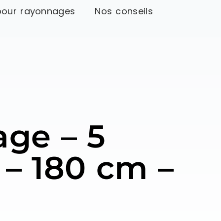
pour rayonnages
Nos conseils
age – 5
 – 180 cm –