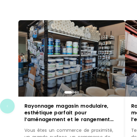
Rayonnage magasin modulaire,
Ra
esthétique parfait pour
mo
l’aménagement et le rangement
l’
commercial dédié aux surfaces
q
Vous êtes un commerce de proximité,
Te
entre 100m2 et 10000m2