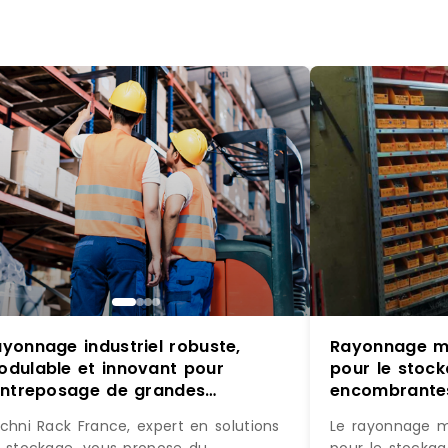
yonnage industriel robuste,
Rayonnage mi
dulable et innovant pour
pour le stoc
entreposage de grandes
encombrantes
uantités de marchandises
quincaillerie 
chni Rack France, expert en solutions
Le rayonnage mi