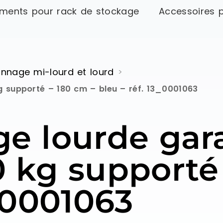
ments pour rack de stockage
Accessoires 
nnage mi-lourd et lourd
>
g supporté – 180 cm – bleu – réf. 13_0001063
ge lourde gar
0 kg supporté
3_0001063