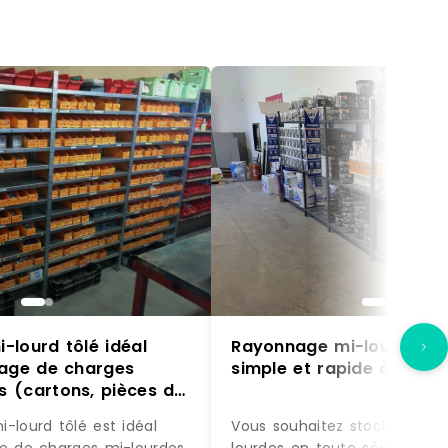
-lourd tôlé idéal
Rayonnage mi-lourd tubu
kage de charges
simple et rapide à mont
 (cartons, pièces de
etc.)
-lourd tôlé est idéal
Vous souhaitez stocker vos 