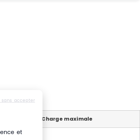
 sans accepter
Charge maximale
ience et
Env. 120 kg