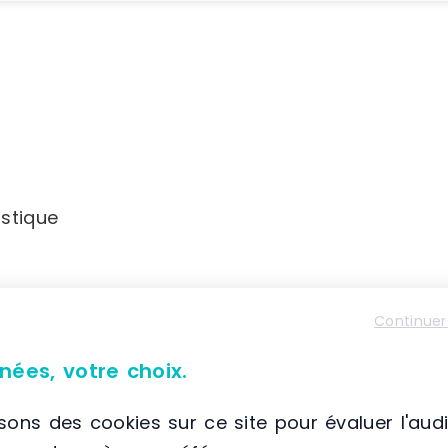
stique
Continuer
nées, votre choix.
Dimensions (LxP)
isons des cookies sur ce site pour évaluer l'aud
Env. 99 x 29 cm