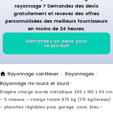
niveau. Ce systeme de rangement
10 positions
rayonnage ? Demandez des devis
est ideal pour entreposer outils,
profondeur 
gratuitement et recevez des offres
machines, pneus auto ou
: ITALCONCEP
provisions lourdes.Le montage s
11.88 € Délai
personnalisées des meilleurs fournisseurs
effectue facilement grace au
jours ouvrés
en moins de 24 heures.
systeme d emboitement ingenieux,
sans necessiter d outils. Les
niveaux sont ajustables en hauteur
Demandez un devis pour
pour s adapter a vos besoins de
ce produit
stockage. Des patins integres
protegent votre sol contre les
rayures. Cette etagere est concue
pour une utilisation dans des
pieces seches telles que caves,
Rayonnage cantilever
Rayonnages
>
>
garages, ateliers ou espaces de
stockage. Pour une stabilite et une
Rayonnage mi-lourd et lourd
>
securite optimales, il est
recommande de la fixer
Étagère charge lourde métallique 200 x 100 x 50 cm
egalement au mur. Marque : CLP
Couleur : silver Matière : metal
– 5 niveaux – charge totale 875 kg (175 kg/niveau)
Délai de livraison : 7-8 jours
– planches réglables pour garage, cave, bleu –
ouvrés