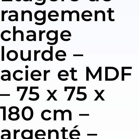
rangement
charge
lourde –
acier et MDF
– 75 x 75 x
180 cm –
argenté –