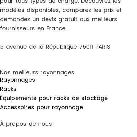
pour tous types de charge.
Découvrez les
propose un montage sans outil.Vous
pouvez la monter rapidement et
modèles disponibles, comparez les
prix
et
facilement sans outils compliqués, vous
demandez un
devis gratuit
aux meilleurs
faisant gagner du temps et des
efforts.Caractéristiques techniques :
fournisseurs en France.
Couleur : Orange + Bleu Matériaux :
Métal, MDF Dimensions hors tout : 181 x
61 x 203 cm Charge maximale totale :
5 avenue de la République 75011 PARIS
2400 kg Poids net : 55,5 kg Contenu de
la livraison : 1 x Étagère métallique à 4
niveaux 1 x Manuel d'instructions
Marque : HELLOSHOP26 Délai de
Nos meilleurs rayonnages
livraison : 3-7 jours ouvrés
Rayonnages
Racks
Équipements pour racks de stockage
Accessoires pour rayonnage
À propos de nous