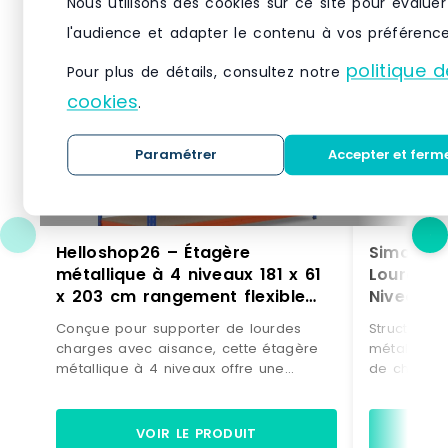
Nous utilisons des cookies sur ce site pour évaluer
l'audience et adapter le contenu à vos préférence
politique d
Pour plus de détails, consultez notre
cookies
.
Paramétrer
Accepter et ferm
Helloshop26 – Étagère
SimonRac
métallique à 4 niveaux 181 x 61
Lourde 
x 203 cm rangement flexible
Niveaux 
robustesse optimale design
Niveau, S
Conçue pour supporter de lourdes
Structure e
moderne en métal orange
Bleu/Bois
charges avec aisance, cette étagère
métallique
20_0019168 –
métal 84
métallique à 4 niveaux offre une
de charge d
solidité inégalée et un rangement
longerons t
flexible.Avec des colonnes renforcées
élastique e
et des étagères en MDF épaissi, cette
après déch
VOIR LE PRODUIT