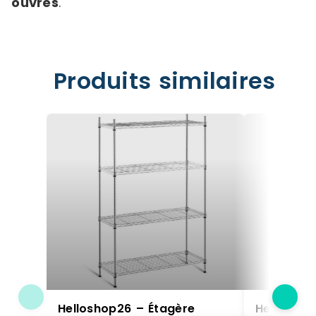
ouvrés
.
Produits similaires
Helloshop26 – Étagère
Helloshop