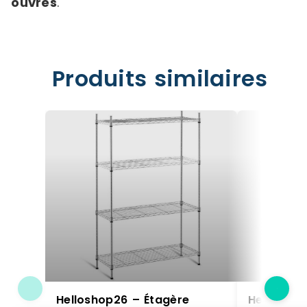
ouvrés
.
Produits similaires
Helloshop26 – Étagère
Helloshop