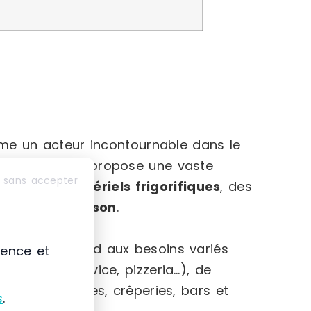
e un acteur incontournable dans le
sionnels. Elle propose une vaste
 sans accepter
inox
, des
matériels frigorifiques
, des
ériels de cuisson
.
entreprise répond aux besoins variés
ience et
food, self-service, pizzeria…), de
eries, boucheries, crêperies, bars et
s
.