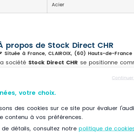
Acier
À propos de Stock Direct CHR
📌 Située à France, CLAIROIX, (60) Hauts-de-France
La société
Stock Direct CHR
se positionne comm
domaine de la distribution d’équipements profes
Continuer
sélection de produits, incluant des
meubles en 
équipements de ventilation
ainsi que des
mat
nées, votre choix.
Spécialisée dans le
matériel professionnel
, l’
isons des cookies sur ce site pour évaluer l'aud
des secteurs de la restauration (asiatique, fast-
le contenu à vos préférences.
l’hôtellerie, des hôpitaux, ainsi que des boulang
 de détails, consultez notre
politique de cookie