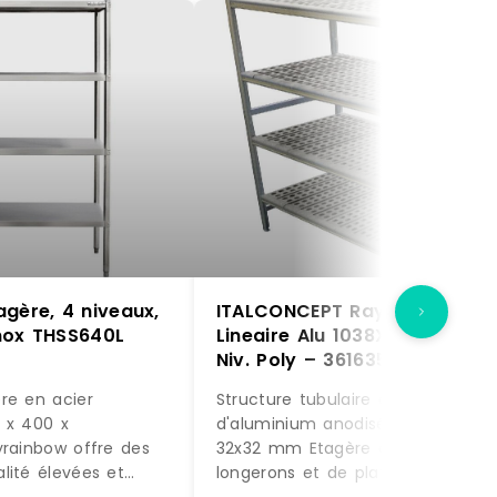
gère, 4 niveaux,
ITALCONCEPT Rayonnage
nox THSS640L
Lineaire Alu 1038X373 H.1700
Niv. Poly – 3616350196101
re en acier
Structure tubulaire alliage
 x 400 x
d'aluminium anodisé avec monta
yrainbow offre des
32x32 mm Etagère constituée de
lité élevées et
longerons et de plateaux