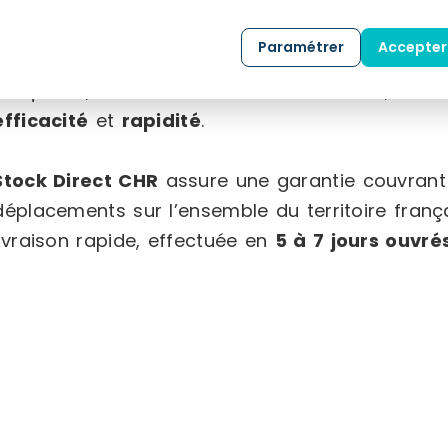
snacks.
Paramétrer
Accepter
Notre mission est de vous offrir une expérienc
de qualité, livrés dans les meilleurs délais, tout
efficacité
et
rapidité
.
Stock Direct CHR
assure une garantie couvrant 
déplacements sur l’ensemble du territoire franç
livraison rapide, effectuée en
5 à 7 jours ouvré