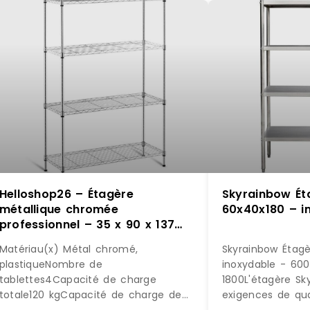
Helloshop26 – Étagère
Skyrainbow Éta
métallique chromée
60x40x180 – i
professionnel – 35 x 90 x 137
cm – 120 kg 14_0001534 –
Matériau(x) Métal chromé,
Skyrainbow Étagè
métal 3000187158980
plastiqueNombre de
inoxydable - 600
tablettes4Capacité de charge
1800L'étagère Sk
totale120 kgCapacité de charge de
exigences de qua