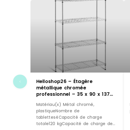
Helloshop26 – Étagère
métallique chromée
professionnel – 35 x 90 x 137
cm – 120 kg 14_0001534 –
Matériau(x) Métal chromé,
métal 3000187158980
plastiqueNombre de
tablettes4Capacité de charge
totale120 kgCapacité de charge de