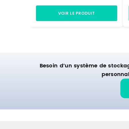
chaque tablette30 kgHauteur max.
des tablettes137Dimensions des
tablettes35 x 90 cmDimensions
VOIR LE PRODUIT
(LxlxH)90 x 35 x 139 cmPoids7,5
kgDimensions de l'envoi (LxlxH)91,5 x
36,5 x 14 cmPoids de l'envoi8,4 kg
Marque : HELLOSHOP26 Matière :
metal Délai de livraison : 3-7 jours
ouvrés
Besoin d’un système de stocka
personnal