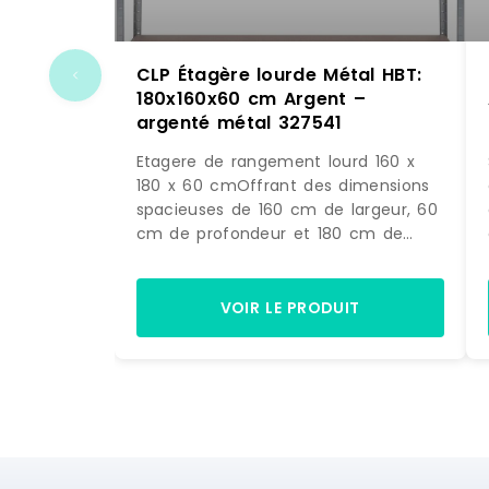
CLP Étagère lourde Métal HBT:
180x160x60 cm Argent –
argenté métal 327541
Etagere de rangement lourd 160 x
180 x 60 cmOffrant des dimensions
spacieuses de 160 cm de largeur, 60
cm de profondeur et 180 cm de
hauteur, cette etagere robuste
maximise votre espace de stockage
tout en gardant vos affaires
VOIR LE PRODUIT
ordonnees. Sa structure solide en
metal galvanise de 1 mm associee a
4 tablettes ultra-resistantes en MDF
de 6,2 mm d epaisseur garantit une
capacite de charge jusqu a 600 kg
par niveau. Ce systeme de
rangement est ideal pour entreposer