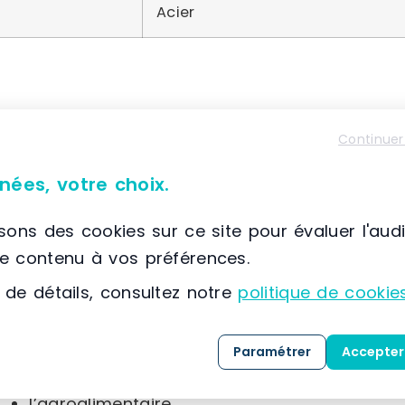
Acier
À propos de Trilogiq
Continuer
📌 Située à France, Saint Ouen l’Aumone, (95) Ile-d
nées, votre choix.
Trilogiq propose
GRAPHIT
, une solution innova
composés de connecteurs, de tubes et de matér
isons des cookies sur ce site pour évaluer l'aud
le contenu à vos préférences.
Les applications de
GRAPHIT
couvrent une larg
 de détails, consultez notre
politique de cookie
la santé,
la distribution,
Paramétrer
Accepter
le tourisme,
l’agroalimentaire,