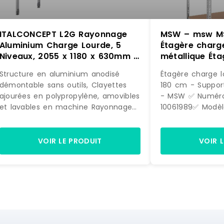
ITALCONCEPT L2G Rayonnage
MSW – msw M
Aluminium Charge Lourde, 5
Étagère charg
Niveaux, 2055 x 1180 x 630mm –
métallique Éta
3616350046734
x 60 x 180 cm 
Structure en aluminium anodisé
Étagère charge l
kg Gris – gris 
démontable sans outils, Clayettes
180 cm - Support
406285909124
ajourées en polypropylène, amovibles
- MSW ✅ Numéro d'article:
et lavables en machine Rayonnage
10061989✅ Modèl
livré démonté Stabilité des petits
Détails techniqu
objets grâce à la largeur optimale
d'utilisation - Ou
Confort d'utilisation du polypropylène
kgNombre de co
VOIR LE PRODUIT
VOIR 
en froid positif et négatif
PcCharge max. -
Démontage et remontage facile des
- Acier galvanis
retours d'angle sans défaire le
GrisDimensions [
niveau porteur Hauteur : 2055 mm
180Charge max. p
dont le vérin réglable hauteur
175↘️ Description
réglable sur 10 positions L- hors tout
pour charges lou
: 1180mm, profondeur 630, 5 niveaux
un meuble de ra