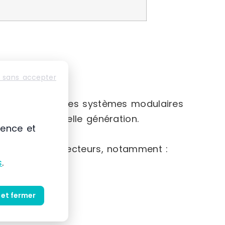
 sans accepter
e-France
nte basée sur des systèmes modulaires
iaux de nouvelle génération.
ience et
e gamme de secteurs, notamment :
s
.
 et fermer