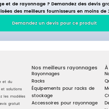
Marque : ITALCONCEPT Prix de
moderne !Vous e
ge et de rayonnage ? Demandez des devis grat
livraison : 11.88 € Délai de livraison :
objets lourds et
isées des meilleurs fournisseurs en moins de 
15-25 jours ouvrés
dans un style ind
une étagère pou
Demandez un devis pour ce produit
MSW qu'il vous f
modèle doté de 5
en hauteur, vous
une panoplie de 
rayonnage se dr
entrepôt, un sup
un sous-sol ou 
appartement.Dim
180 cmNombre de
Nos meilleurs rayonnages
À
5Capacité de cha
Rayonnages
N
175 kgTablettes 
Racks
Q
e et du
hauteurMatériau 
Équipements pour racks de
galvaniséCette ét
M
et solutions
s'assemble en u
stockage
C
z les modèles
clou ni vis : il su
Accessoires pour rayonnage
D
différentes pièc
evis gratuit