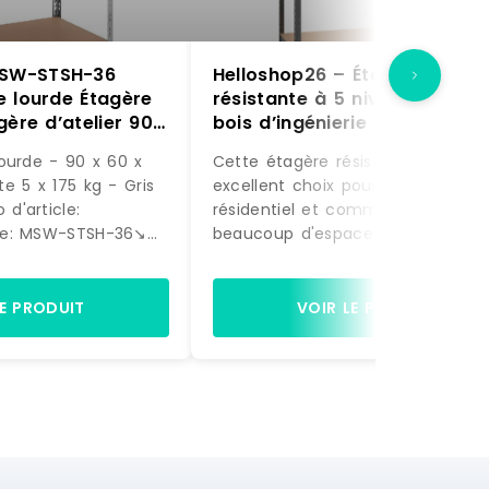
SW-STSH-36
Helloshop26 – Étagère
e lourde Étagère
résistante à 5 niveaux acier 
gère d’atelier 90
bois d’ingénierie gris
Supporte 5 x 175
02_0045715 – gris Bois mass
ourde - 90 x 60 x
Cette étagère résistante est un
acier
3000220819519
e 5 x 175 kg - Gris
excellent choix pour le stockage
6
résidentiel et commercial, offran
e: MSW-STSH-36↘️
beaucoup d'espace pour garder 
es:Manuel
les articles soigneusement
iPoids - 15.4
organisés.Matériau robuste : l'éta
mpartiments - 5
de rangement se compose d'un
LE PRODUIT
VOIR LE PRODUIT
 875 kgMatériau(x)
cadre en acier et de planches e
éCouleur(s) -
bois d'ingénierie.Les cadres en ac
cm] - 90 x 60 x
garantissent robustesse et stabilit
ar tablette [kg] -
tandis que le bois d'ingénierie off
 du produit:L'étagère
solidité, stabilité et résistance à
rdes à 5 tablettes :
l'humidité.Haute capacité de cha
ngement robuste et
: grâce au matériau très épais, a