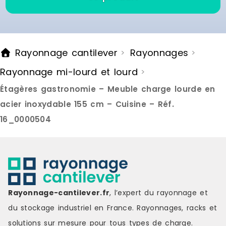
stockage. Des patins integres
protegent votre sol contre les
rayures. Cette etagere est concue
pour une utilisation dans des
pieces seches telles que caves,
Rayonnage cantilever
Rayonnages
>
>
garages, ateliers ou espaces de
stockage. Pour une stabilite et une
Rayonnage mi-lourd et lourd
>
securite optimales, il est
recommande de la fixer
Étagères gastronomie – Meuble charge lourde en
egalement au mur. Marque : CLP
Couleur : silver Matière : metal
acier inoxydable 155 cm – Cuisine – Réf.
Délai de livraison : 7-8 jours
16_0000504
ouvrés
Rayonnage-cantilever.fr
, l’expert du rayonnage et
du stockage industriel en France. Rayonnages, racks et
solutions sur mesure pour tous types de charge.