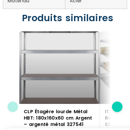
Matériau
Acier
Produits similaires
CLP Étagère lourde Métal
ITALCONC
HBT: 180x160x60 cm Argent
Rayonnag
– argenté métal 327541
Charge Lo