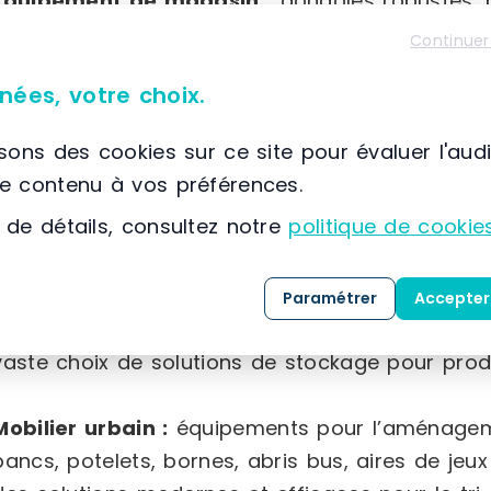
Équipement de magasin :
gondoles robustes, po
fruits et légumes fabriqués en France, rayonna
Continuer
sortie de différentes tailles, ainsi qu’une la
nées, votre choix.
(paniers, séparateurs, broches, porte-étiquettes,
isons des cookies sur ce site pour évaluer l'aud
Équipement intérieur :
mobilier d’accueil varié,
le contenu à vos préférences.
plusieurs formats, accessoires sanitaires adapté
 de détails, consultez notre
politique de cookie
que du matériel électoral.
Équipement industriel :
chariots et diables de
Paramétrer
Accepter
charges lourdes, protections pour la sécurité d
vaste choix de solutions de stockage pour prod
Mobilier urbain :
équipements pour l’aménageme
bancs, potelets, bornes, abris bus, aires de jeux