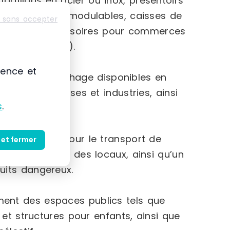
rtillons en acier ou inox, présentoirs
ges d’archives modulables, caisses de
 sans accepter
rge gamme d’accessoires pour commerces
 chariots, etc.).
ience et
 vitrines d’affichage disponibles en
s aux entreprises et industries, ainsi
s
.
 manutention pour le transport de
 et fermer
es employés et des locaux, ainsi qu’un
uits dangereux.
nt des espaces publics tels que
 et structures pour enfants, ainsi que