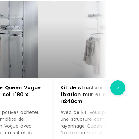
ure Queen Vogue
Kit de structure Queen Vogu
 sol L180 x
fixation mur et sol L180 x
H240cm
s pouvez acheter
Avec ce kit, vous pouvez acheter
omplète de
une structure complète de
n Vogue avec
rayonnage Queen Vogue avec
et au sol et des
fixation au mur et au sol et des