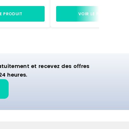
actement comme sur
accessoires, exactement comme
à être montée.
la photo, prête à être montée.
gères et de 2 bras
Equipée de 4 étagères et de 2 b
LE PRODUIT
VOIR LE PRODUIT
ette structure est
de suspension, cette structure es
nager la zone
idéale pour aménager la zone
ion de votre
murale d'exposition de votre
commerce.
uitement et recevez des offres
24 heures.