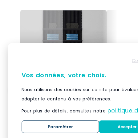
Co
Vos données, votre choix.
Nous utilisons des cookies sur ce site pour évalue
Élément suivant Vertigo
Élément s
adapter le contenu à vos préférences.
noir/noir 5 tablettes
noir/noir 
L60xH240cm
L60xH24
politique 
Pour plus de détails, consultez notre
À associer à un élément de
À associer 
départ Vertigo coordonné : une
départ Vert
Paramétrer
Accepter 
solution évolutive permettant de
solution évo
doubler votre surface d'exposition
doubler votr