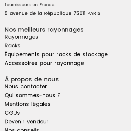
50mm vous offre une véritable
50mm vous o
fournisseurs en France.
liberté d'utilisation. Veuillez noter
liberté d'uti
que cet élément suivant ne peut
que cet élé
5 avenue de la République 75011 PARIS
pas être utilisé de manière
pas être uti
autonome, il doit être associé à
autonome, il
Nos meilleurs rayonnages
l'élément de départ pour créer un
l'élément d
ensemble harmonieux. Couleur
ensemble ha
Rayonnages
principale : Noir, Matière principale
principale :
Racks
: Bois
: Bois
Équipements pour racks de stockage
Accessoires pour rayonnage
À propos de nous
Nous contacter
Qui sommes-nous ?
Mentions légales
CGUs
Devenir vendeur
Nos conseils