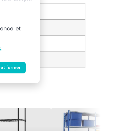
ience et
s
.
 et fermer