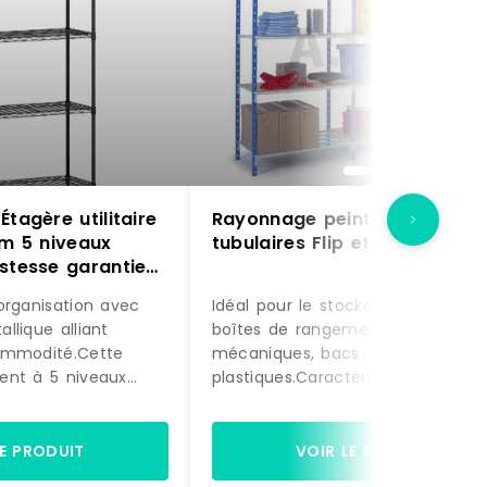
Étagère utilitaire
Rayonnage peint à tablettes
cm 5 niveaux
tubulaires Flip et tôlées Flicl
stesse garantie
erne en métal
organisation avec
Idéal pour le stockage de cartons
099 –
llique alliant
boîtes de rangement, de pièces
67
ommodité.Cette
mécaniques, bacs
ent à 5 niveaux
plastiques.Caractéristiques
es réglables par
techniques :Poteau :• Profil «C›
5 cm pour accueillir
40x20x10x1,5 mm perforé au pas 
tes tailles.Son
62,5 ou 31,25 mm.• Pied plastique
LE PRODUIT
VOIR LE PRODUIT
 robuste avec grilles
platine 80x50x3 mm