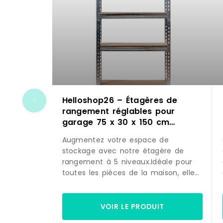
Helloshop26 – Étagères de
rangement réglables pour
garage 75 x 30 x 150 cm
robustes en métal argent
Augmentez votre espace de
20_0017944 – 3000232164003
stockage avec notre étagère de
rangement à 5 niveaux.Idéale pour
toutes les pièces de la maison, elle
combine robustesse et
modularité.Utilisez-la pour organiser
vos outils de garage, vos livres ou
VOIR LE PRODUIT
vos appareils électroménagers.Son