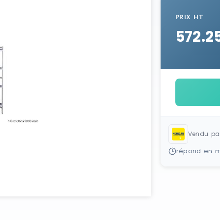
PRIX HT
572.2
Vendu pa
répond en m