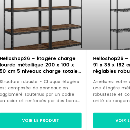
Helloshop26 – Étagère charge
Helloshop26 – 
lourde métallique 200 x 100 x
91 x 35 x 182 
50 cm 5 niveaux charge totale
réglables robu
875 kg (175 kg/niveau) étagère
ambiance mod
Structure robuste - Chaque étagère
Améliorez votre 
de rangement 12_0005597 –
noir 20_0020
est composée de panneaux en
une étagère méta
30002333047
aggloméré soutenus par un cadre
robustesse et c
en acier et renforcés par des barres
unité de rangem
transversales. Avec une capacité de
dispose d'étagèr
120 kg par niveau, elles offrent
incréments de 2,
largement de quoi stocker peintures,
des objets de tou
VOIR LE PRODUIT
VOIR 
outils, accessoires de sport ou autres
cadre métallique