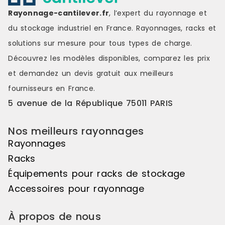
Europalette de 80×120 cm, l’échelle
Rayonnage-cantilever.fr
, l’expert du rayonnage et
sera normalement de 110 cm.
du stockage industriel en France. Rayonnages, racks et
Lisses : les lisses sont les éléments
horizontaux et résistants des
solutions sur mesure pour tous types de charge.
rayonnages sur lesquels sont
Découvrez les modèles disponibles, comparez les
prix
déposées les charges. Elles sont
assemblées aux montants par des
et demandez un
devis gratuit
aux meilleurs
connecteurs qui s’emboîtent dans
fournisseurs en France.
leurs perforations. Chaque lisse
intègre 2 goupilles de sécurité qui
5 avenue de la République 75011 PARIS
évitent tout risque de décrochage
accidentel. FINITION Echelles et
Nos meilleurs rayonnages
traverses galvanisées Lisses
stockage sur palette orange RAL
Rayonnages
2004
Racks
Équipements pour racks de stockage
Accessoires pour rayonnage
À propos de nous