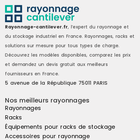
de livraison : 9.9
organisé et 
veillant à c
répondant 
environneme
Rayonnage-cantilever.fr
, l’expert du rayonnage et
StarTech Dél
du stockage industriel en France. Rayonnages, racks et
solutions sur mesure pour tous types de charge.
Découvrez les modèles disponibles, comparez les
prix
et demandez un
devis gratuit
aux meilleurs
fournisseurs en France.
5 avenue de la République 75011 PARIS
Nos meilleurs rayonnages
Rayonnages
Racks
Équipements pour racks de stockage
Accessoires pour rayonnage