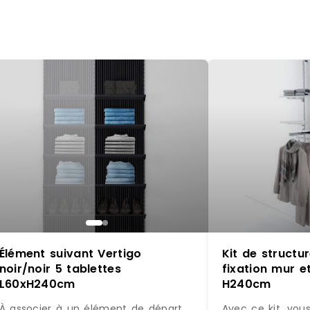
Élément suivant Vertigo
Kit de struct
noir/noir 5 tablettes
fixation mur et
L60xH240cm
H240cm
À associer à un élément de départ
Avec ce kit, vou