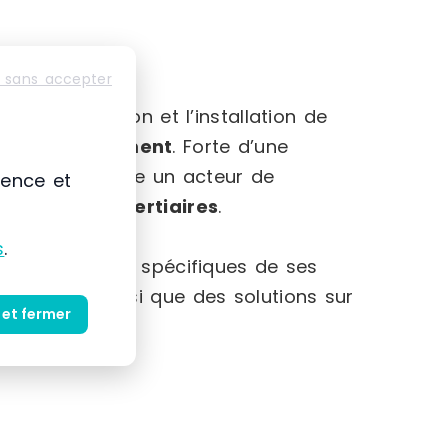
 sans accepter
-Alpes
mmercialisation et l’installation de
et au
rangement
. Forte d’une
 s’impose comme un acteur de
ience et
striels et tertiaires
.
s
.
et des besoins spécifiques de ses
produits ainsi que des solutions sur
 et fermer