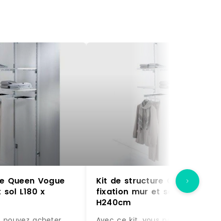
ure Queen Vogue
Kit de structure Queen Vogu
 sol L180 x
fixation mur et sol L180 x
H240cm
s pouvez acheter
Avec ce kit, vous pouvez acheter