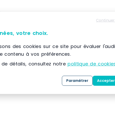
À propos de SETAM E2
Continuer
📌 Située à France, SCIONZIER, (74) Auvergne-Rhône
SETAM
est spécialisée dans la conception, la co
nées, votre choix.
solutions dédiées au
stockage
, au
classement
expertise développée depuis 1974, l’entreprise
isons des cookies sur ce site pour évaluer l'aud
référence dans l’
aménagement des espaces indu
le contenu à vos préférences.
 de détails, consultez notre
politique de cookie
Grâce à une maîtrise approfondie des métiers 
clients, SETAM propose une gamme complète de 
Paramétrer
Accepter
mesure, livrées
clé en main
.