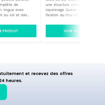
omplète de
une structure complète de
n Vogue avec
rayonnage Queen Vogue avec
et au sol et des
fixation au mur et au sol et des
actement comme sur
accessoires, exactement comme
à être montée.
la photo, prête à être montée.
gères et de 2 bras
Equipée de 4 étagères et de 2 b
LE PRODUIT
VOIR LE PRODUIT
ette structure est
de suspension, cette structure es
nager la zone
idéale pour aménager la zone
ion de votre
murale d'exposition de votre
commerce.
uitement et recevez des offres
24 heures.