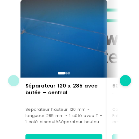
Séparateur 120 x 285 avec
600mm jb 
butée – central
.
Séparateur hauteur 120 mm -
Constructeu
longueur 285 mm - 1 côté avec T -
Enterprise P
1 coté biseautéSéparateur hauteur
emballage c
120 mm - longueur 285
livraison : 2 
mmEpaisseur 3 mmPolycarbonate