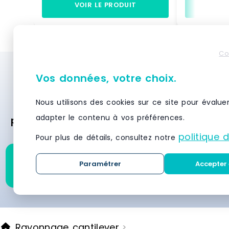
injecté - transparentA clipser sur
VOIR LE PRODUIT
VO
rail1 côté avec T - 1 coté biseauté
Fabriqué en EUSPIVIT 120/285
Référence : PS 120028512 0000
Marque : SPI
Co
Besoin d’un système de stockage et de
Vos données, votre choix.
rayonnage ? Demandez des devis
Nous utilisons des cookies sur ce site pour évalue
gratuitement et recevez des offres
adapter le contenu à vos préférences.
personnalisées des meilleurs fournisseurs
en moins de 24 heures.
politique 
Pour plus de détails, consultez notre
Demandez un devis pour
Paramétrer
Accepter 
ce produit
Rayonnage cantilever
>