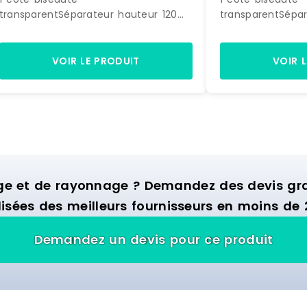
transparentSéparateur hauteur 120
transparentSépar
mm - longueur 485 mm1 côté avec
mm - longueur 
T - 1 coté biseautépolycarbonate
T - 1 coté bisea
injecté 3 mm - transparent A clipser
injecté 3 mm - t
VOIR LE PRODUIT
VOIR 
sur rail Fabriqué en
sur rail Fabriqué
EU SPIVIT120/485 SPIVIT120/485
Référence : PS 1
Référence : PS 120048512 0000
Marque : SPI
Marque : SPI
ge et de rayonnage ? Demandez des devis grat
isées des meilleurs fournisseurs en moins de 
Demandez un devis pour ce produit