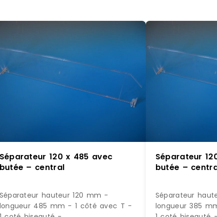
Séparateur 120 x 485 avec
Séparateur 12
butée – central
butée – centra
Séparateur hauteur 120 mm -
Séparateur haut
longueur 485 mm - 1 côté avec T -
longueur 385 mm
1 coté biseauté -
1 coté biseauté 