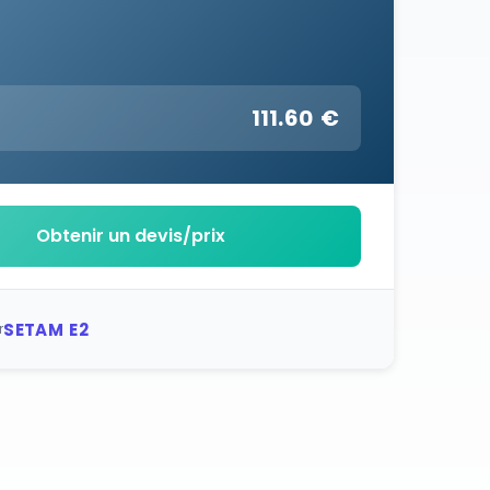
111.60 €
:
Obtenir un devis/prix
SETAM E2
r