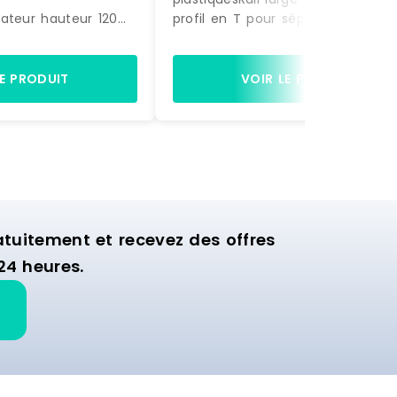
ateur hauteur 120
profil en T pour séparateurs
385 mm1 côté avec
plastiqueslongueur 1000 mm Blanc
utépolycarbonate
Fabriqué en EU RAILMAG Référence :
ransparent A clipser
RS 010001005 0000 Marque : SPI
LE PRODUIT
VOIR LE PRODUIT
 en EU SPIVIT120/385
20038512 0000
uitement et recevez des offres
24 heures.