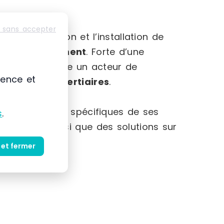
-Alpes
 sans accepter
mmercialisation et l’installation de
et au
rangement
. Forte d’une
 s’impose comme un acteur de
ience et
striels et tertiaires
.
et des besoins spécifiques de ses
s
.
produits ainsi que des solutions sur
 et fermer