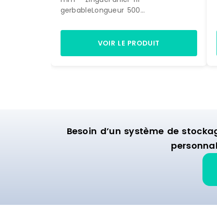
gerbableLongueur 500
mmProfondeur 700 mmHauteur 400
mmFinition: zinguée Peut être équipé
d'un porte-étiquette Fabrication en
VOIR LE PRODUIT
UE Référence : FP 0050070 40 ZN
Besoin d’un système de stocka
personnal