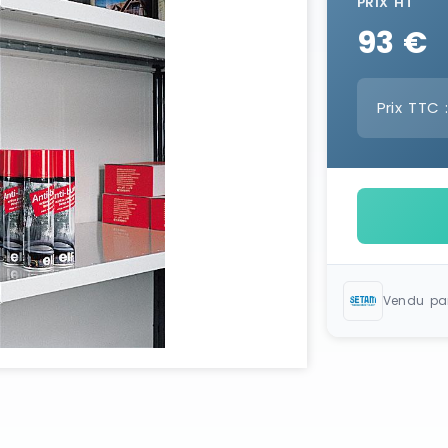
PRIX HT
93 €
Prix TTC 
Vendu pa