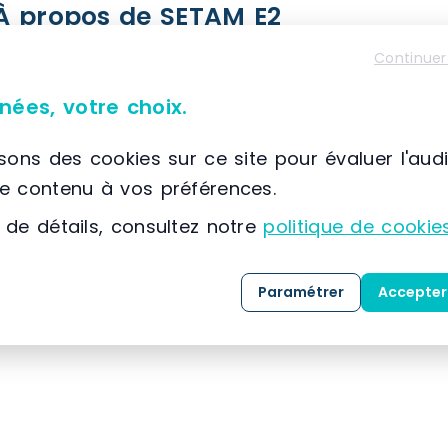
À propos de SETAM E2
📌 Située à France, SCIONZIER, (74) Auvergne-Rhône
Continuer
SETAM
est spécialisée dans la conception, la co
solutions dédiées au
stockage
, au
classement
nées, votre choix.
expertise développée depuis 1974, l’entreprise
isons des cookies sur ce site pour évaluer l'aud
référence dans l’
aménagement des espaces indu
le contenu à vos préférences.
Grâce à une maîtrise approfondie des métiers 
 de détails, consultez notre
politique de cookie
clients, SETAM propose une gamme complète de 
mesure, livrées
clé en main
.
Paramétrer
Accepter