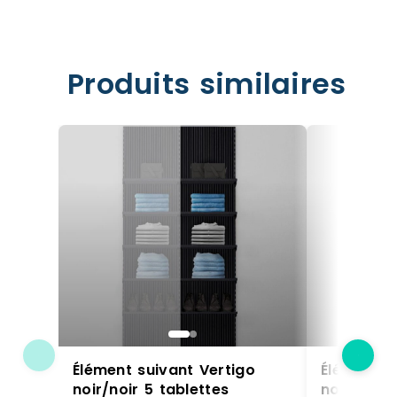
Produits similaires
Élément suivant Vertigo
Élément s
noir/noir 5 tablettes
noir/noir 