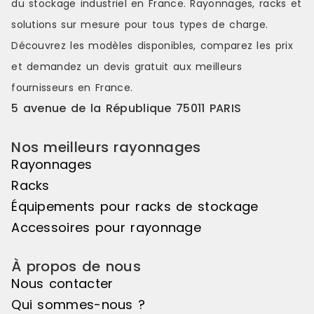
du stockage industriel en France. Rayonnages, racks et
couleurs s'étendant sur une belle
couleurs s'é
longueur de linéaire, ou encore de
longueur de
solutions sur mesure pour tous types de charge.
variations de hauteurs d'exposition
variations d
Découvrez les modèles disponibles, comparez les
prix
pour réaliser des mises en scène
pour réalis
distinctes et attrayantes. Le pas de
distinctes e
et demandez un
devis gratuit
aux meilleurs
50mm vous offre une véritable
50mm vous o
fournisseurs en France.
liberté d'utilisation. Veuillez noter
liberté d'uti
que cet élément suivant ne peut
que cet élé
5 avenue de la République 75011 PARIS
pas être utilisé de manière
pas être uti
autonome, il doit être associé à
autonome, il
Nos meilleurs rayonnages
l'élément de départ pour créer un
l'élément d
ensemble harmonieux. Couleur
ensemble ha
Rayonnages
principale : Noir, Matière principale
principale :
Racks
: Bois
: Bois
Équipements pour racks de stockage
Accessoires pour rayonnage
À propos de nous
Nous contacter
Qui sommes-nous ?