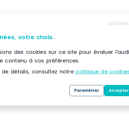
À propos de SETAM E2
Continuer
📌 Située à France, SCIONZIER, (74) Auvergne-Rhône
SETAM
est spécialisée dans la conception, la co
nées, votre choix.
solutions dédiées au
stockage
, au
classement
expertise développée depuis 1974, l’entreprise
isons des cookies sur ce site pour évaluer l'aud
référence dans l’
aménagement des espaces indu
le contenu à vos préférences.
 de détails, consultez notre
politique de cookie
Grâce à une maîtrise approfondie des métiers 
clients, SETAM propose une gamme complète de 
Paramétrer
Accepter
mesure, livrées
clé en main
.