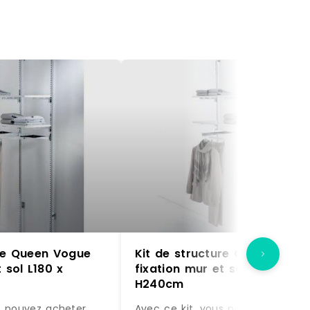
ure Queen Vogue
Kit de structure Queen Vogu
 sol L180 x
fixation mur et sol L180 x
H240cm
s pouvez acheter
Avec ce kit, vous pouvez acheter