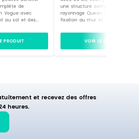
omplète de
une structure complète de
n Vogue avec
rayonnage Queen Vogue avec
et au sol et des
fixation au mur et au sol et des
actement comme sur
accessoires, exactement comme
à être montée.
la photo, prête à être montée.
gères et de 2 bras
Equipée de 4 étagères et de 2 b
LE PRODUIT
VOIR LE PRODUIT
ette structure est
de suspension, cette structure es
nager la zone
idéale pour aménager la zone
ion de votre
murale d'exposition de votre
commerce.
uitement et recevez des offres
24 heures.