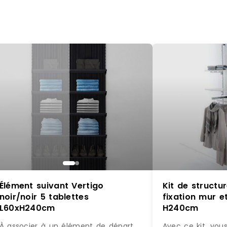
Élément suivant Vertigo
Kit de struct
noir/noir 5 tablettes
fixation mur et
L60xH240cm
H240cm
À associer à un élément de départ
Avec ce kit, vou