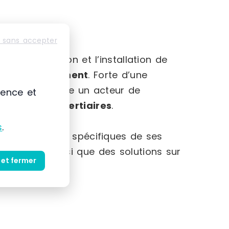
 sans accepter
-Alpes
mmercialisation et l’installation de
et au
rangement
. Forte d’une
 s’impose comme un acteur de
ience et
striels et tertiaires
.
s
.
et des besoins spécifiques de ses
produits ainsi que des solutions sur
 et fermer