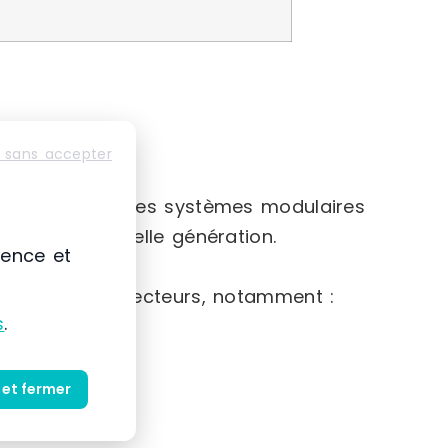
 sans accepter
e-France
nte basée sur des systèmes modulaires
iaux de nouvelle génération.
ience et
e gamme de secteurs, notamment :
s
.
 et fermer