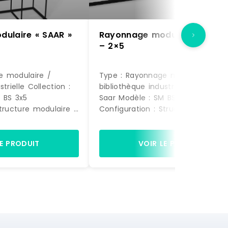
ulaire « SAAR »
Rayonnage modulaire « SAAR
– 2×5
e modulaire /
Type : Rayonnage modulaire /
Collection :
bibliothèque industrielle Collection :
Saar Modèle : SM BS 3x5
Structure modulaire 3
Configuration : Structure modulai
Usage :
colonnes x 5 niveaux Usage :
othèque, séparation
Rangement, bibliothèque, séparat
d'espace DIMENSIONS Largeur : 1355
LE PRODUIT
VOIR LE PRODUIT
mm Profondeur : 485 mm Hauteur :
2205 mm STRUCTURE Structure
re métallique avec
principale : Cadre métallique ave
ux et traverses
montants verticaux et traverses
horizontales Composition : 3 modules
 niveaux de
de largeur sur 5 niveaux de
rangement Renfort : Traverse