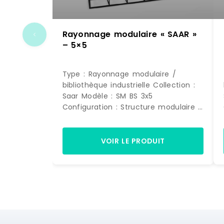
Rayonnage modulaire « SAAR »
– 5×5
Type : Rayonnage modulaire /
bibliothèque industrielle Collection :
Saar Modèle : SM BS 3x5
Configuration : Structure modulaire 3
colonnes x 5 niveaux Usage :
Rangement, bibliothèque, séparation
d'espace DIMENSIONS Largeur : 1355
VOIR LE PRODUIT
mm Profondeur : 485 mm Hauteur :
m
2205 mm STRUCTURE Structure
principale : Cadre métallique avec
montants verticaux et traverses
horizontales Composition : 3 modules
de largeur sur 5 niveaux de
rangement Renfort : Traverse