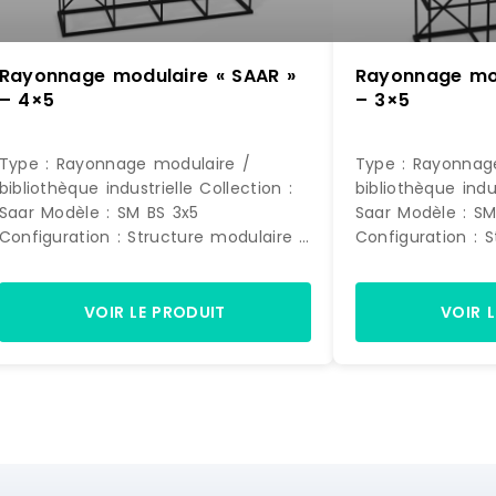
Rayonnage modulaire « SAAR »
Rayonnage mod
– 4×5
– 3×5
Type : Rayonnage modulaire /
Type : Rayonnag
bibliothèque industrielle Collection :
bibliothèque industrielle 
Saar Modèle : SM BS 3x5
Saar Modèle : SM BS 3x5
Configuration : Structure modulaire 3
Configuration : 
colonnes x 5 niveaux Usage :
colonnes x 5 niveaux 
Rangement, bibliothèque, séparation
Rangement, bibli
d'espace DIMENSIONS Largeur : 1355
d'espace DIMENSIONS Largeur : 1355
VOIR LE PRODUIT
VOIR 
m Profondeur : 485 mm Hauteur :
mm Profondeur : 485 mm Hauteur :
2205 mm STRUCTURE Structure
2205 mm STRUCTURE Structure
principale : Cadre métallique avec
principale : Cad
montants verticaux et traverses
montants vertica
horizontales Composition : 3 modules
horizontales Composition : 3 modules
de largeur sur 5 niveaux de
de largeur sur 5
rangement Renfort : Traverse
rangement Renfort : Traverse