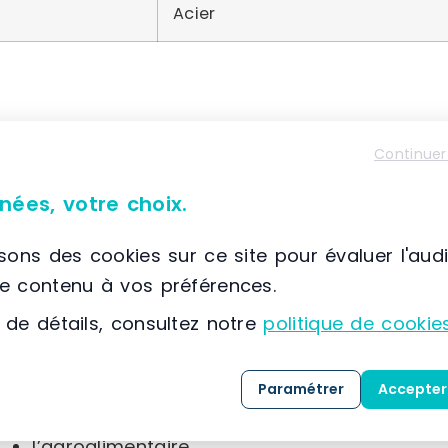
Acier
À propos de Trilogiq
Continuer
📌 Située à France, Saint Ouen l’Aumone, (95) Ile-d
nées, votre choix.
Trilogiq propose
GRAPHIT
, une solution innova
composés de connecteurs, de tubes et de matér
isons des cookies sur ce site pour évaluer l'aud
le contenu à vos préférences.
Les applications de
GRAPHIT
couvrent une larg
 de détails, consultez notre
politique de cookie
la santé,
la distribution,
Paramétrer
Accepter
le tourisme,
l’agroalimentaire,