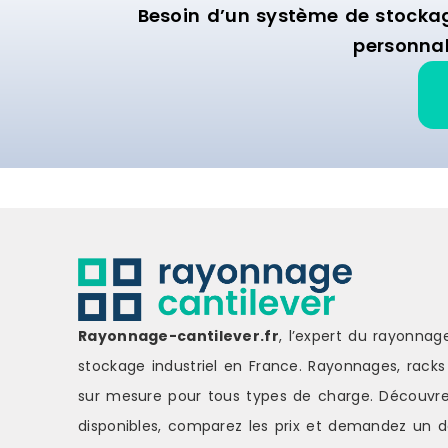
diagonale de stabilisation sur module
Besoin d’un système de stocka
inférieur Conception : Système
personnal
modulaire permettant l'ajout
d'accessoires et d'extensions
MATÉRIAUX Structure : Acier
thermolaqué Éléments
complémentaires compatibles :
étagères, boîtes de rangement,
panneaux, assises ou modules
décoratifs POIDS Poids net : 40 kg
USAGE RECOMMANDÉ Bibliothèque de
bureau Meuble de rangement open
space Cloison de séparation
d'espace Aménagement de
réception ou coworking
Rayonnage-cantilever.fr
, l’expert du rayonnag
stockage industriel en France. Rayonnages, racks 
sur mesure pour tous types de charge.
Découvre
disponibles, comparez les
prix
et demandez un
d