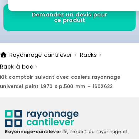
empêcher l'étagère de
glisser.Couleur : argentéMatériau :
Demandez un devis pour
acier enduit de poudre,
ce produit
plastiqueDimensions : 145 x 33 x 116
cm (l x P x H)Capacité : 9
caissesL'assemblage est requis
Marque : HELLOSHOP26 Délai de
livraison : 3-7 jours ouvrés
Rayonnage cantilever
Racks
>
>
Rack à bac
>
Kit comptoir suivant avec casiers rayonnage
universel peint l.970 x p.500 mm – 1602633
Rayonnage-cantilever.fr
, l’expert du rayonnage et