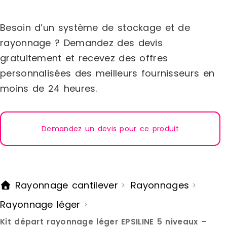
assemblées. Niveaux réglables en
assemblées
hauteur tous les 33 mm.Étagère
hauteur to
Besoin d’un système de stockage et de
robuste très bon rapport qualité/prix,
robuste trè
idéal pour le stockageDimensions :Hors
idéal pour
rayonnage ? Demandez des devis
tout : L.1430 x P.400 x H.1048 mm
tout : L.14
gratuitement et recevez des offres
personnalisées des meilleurs fournisseurs en
moins de 24 heures.
Demandez un devis pour ce produit
Rayonnage cantilever
Rayonnages
>
>
Rayonnage léger
>
Kit départ rayonnage léger EPSILINE 5 niveaux –