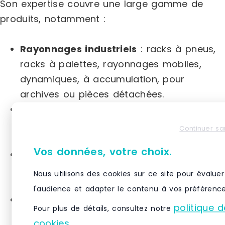
Son expertise couvre une large gamme de
produits, notamment :
Rayonnages industriels
: racks à pneus,
racks à palettes, rayonnages mobiles,
dynamiques, à accumulation, pour
archives ou pièces détachées.
Structures de stockage
: plateformes,
mezzanines de stockage, plateformes à
Continuer sa
deux niveaux.
Vos données, votre choix.
Équipements industriels
: vestiaires,
armoires d’atelier, armoires fortes,
Nous utilisons des cookies sur ce site pour évaluer
dessertes d’atelier.
l'audience et adapter le contenu à vos préférence
Matériel de manutention
: diables,
politique d
Pour plus de détails, consultez notre
chariots à étages, chariots pour
cookies
.