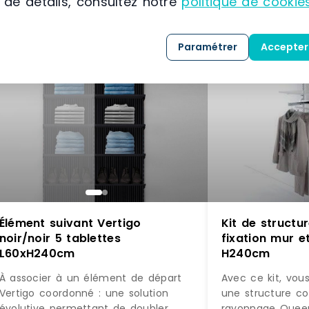
 de détails, consultez notre
politique de cookie
Paramétrer
Accepter
Élément suivant Vertigo
Kit de struct
noir/noir 5 tablettes
fixation mur et
L60xH240cm
H240cm
À associer à un élément de départ
Avec ce kit, vou
Vertigo coordonné : une solution
une structure c
évolutive permettant de doubler
rayonnage Quee