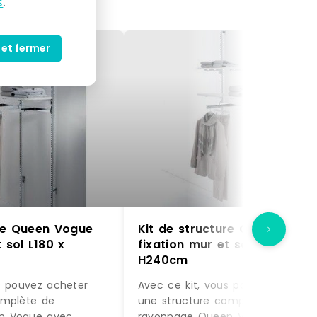
s
.
 et fermer
ure Queen Vogue
Kit de structure Queen Vogu
 sol L180 x
fixation mur et sol L180 x
H240cm
s pouvez acheter
Avec ce kit, vous pouvez acheter
omplète de
une structure complète de
n Vogue avec
rayonnage Queen Vogue avec