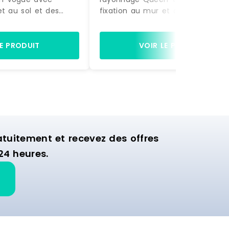
et au sol et des
fixation au mur et au sol et des
actement comme sur
accessoires, exactement comme
à être montée.
la photo, prête à être montée.
gères et de 2 bras
Equipée de 4 étagères et de 2 b
LE PRODUIT
VOIR LE PRODUIT
ette structure est
de suspension, cette structure es
nager la zone
idéale pour aménager la zone
ion de votre
murale d'exposition de votre
commerce.
uitement et recevez des offres
24 heures.