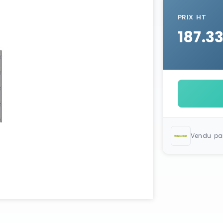
PRIX HT
187.3
Vendu pa