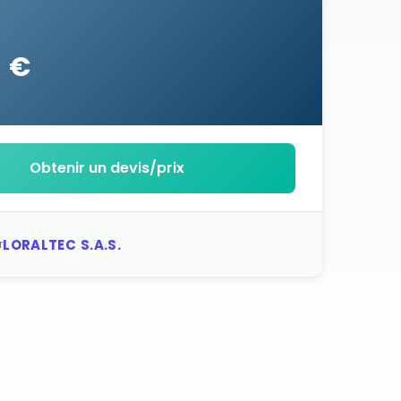
3 €
Obtenir un devis/prix
LORALTEC S.A.S.
r