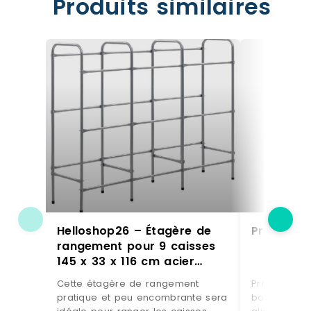
Produits similaires
Helloshop26 – Étagère de
Présentoi
rangement pour 9 caisses
145 x 33 x 116 cm acier
argenté 02_0000644 –
Cette étagère de rangement
Présentoirs k
3000069721530
pratique et peu encombrante sera
boites à fon