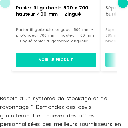
Panier fil gerbable 500 x 700
Séparate
hauteur 400 mm – Zingué
butée – 
Panier fil gerbable longueur 500 mm -
Séparateur
profondeur 700 mm - hauteur 400 mm
385 mm - 1
- zinguéPanier fil gerbableLongueur
biseauté -
500 mmProfondeur 700 mmHauteur 400
hauteur 12
mmFinition: zinguée Peut être équipé
côté avec T
d'un porte-étiquette Fabrication en UE
biseautépo
VOIR LE PRODUIT
Référence : FP 0050070 40 ZN
transparent
en EU SPIVI
120038512 
Besoin d’un système de stockage et de
rayonnage ? Demandez des devis
gratuitement et recevez des offres
personnalisées des meilleurs fournisseurs en