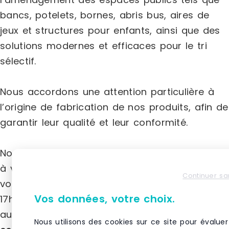
bancs, potelets, bornes, abris bus, aires de
jeux et structures pour enfants, ainsi que des
solutions modernes et efficaces pour le tri
sélectif.
Nous accordons une attention particulière à
l’origine de fabrication de nos produits, afin de
garantir leur qualité et leur conformité.
Nos conseillers sont disponibles pour répondre
à vos questions ou vous accompagner dans
Continuer sa
vos projets, du lundi au vendredi, de 8h30 à
Vos données, votre choix.
17h30. Vous pouvez nous joindre par téléphone
au
05 49 96 37 36
, par e-mail à
Nous utilisons des cookies sur ce site pour évaluer