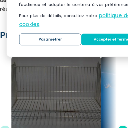
commercial@agenc-mag.com
, ou via nos
l'audience et adapter le contenu à vos préférence
réseaux sociaux.
politique d
Pour plus de détails, consultez notre
cookies
.
Produits similaires
Paramétrer
Accepter et ferm