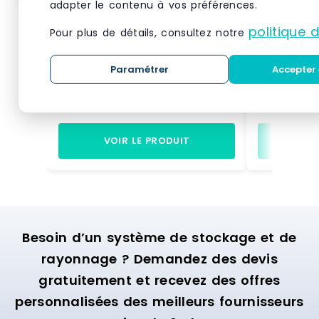
adapter le contenu à vos préférences.
Élément suivant Vertigo
Élément s
noir/noir 5 tablettes
noir/noir 
politique 
Pour plus de détails, consultez notre
L60xH240cm
L60xH24
À associer à un élément de
À associer 
Paramétrer
Accepter 
départ Vertigo coordonné : une
départ Vert
solution évolutive permettant de
solution évo
doubler votre surface d'exposition
doubler votr
muraleSe fixe directement sur la
muraleSe fix
structure initiale : pour une pose
structure in
VOIR LE PRODUIT
VO
simple et astucieuseDesign
simple et a
différenciant : donne beaucoup de
différencia
caractère à votre univers de
caractère à
vente5 tablettes : permet de jouer
vente5 table
sur des mises en scène de pliés
sur des mis
et d'accessoires. Si l'effet obtenu
et d'accesso
Besoin d’un système de stockage et de
avec l'élément de départ Vertigo
avec l'élém
dans votre boutique vous a
dans votre 
rayonnage ? Demandez des devis
convaincu et que vous souhaitez
convaincu e
gratuitement et recevez des offres
maximiser son impact visuel, ne
maximiser s
cherchez pas plus loin et
cherchez pas
personnalisées des meilleurs fournisseurs
découvrez cet élément suivant
découvrez c