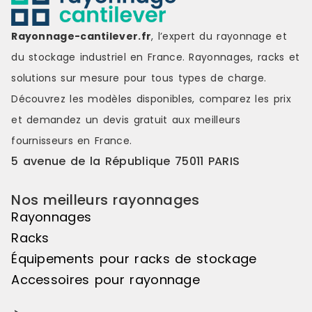
voie à la création de symétries
voie à la cr
visuelles saisissantes, de jeux de
visuelles sa
Rayonnage-cantilever.fr
, l’expert du rayonnage et
couleurs s'étendant sur une belle
couleurs s'é
longueur de linéaire, ou encore de
longueur de
du stockage industriel en France. Rayonnages, racks et
variations de hauteurs d'exposition
variations d
solutions sur mesure pour tous types de charge.
pour réaliser des mises en scène
pour réalis
distinctes et attrayantes. Le pas de
distinctes e
Découvrez les modèles disponibles, comparez les
prix
50mm vous offre une véritable
50mm vous o
et demandez un
devis gratuit
aux meilleurs
liberté d'utilisation. Veuillez noter
liberté d'uti
que cet élément suivant ne peut
que cet élé
fournisseurs en France.
pas être utilisé de manière
pas être uti
5 avenue de la République 75011 PARIS
autonome, il doit être associé à
autonome, il
l'élément de départ pour créer un
l'élément d
ensemble harmonieux. Couleur
ensemble ha
Nos meilleurs rayonnages
principale : Noir, Matière principale
principale :
Rayonnages
: Bois
: Bois
Racks
Équipements pour racks de stockage
Accessoires pour rayonnage