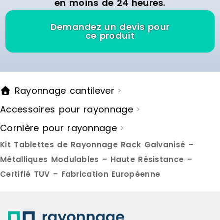
en moins de 24 heures.
coordonné, d'une largeur de
coordonné, 
60cm, équipé de 5 tablettes de
60cm, équip
couleur noire. Vous allez apprécier
couleur noir
Demandez un devis pour
toute l'ingéniosité de la solution
toute l'ingén
ce produit
Vertigo. Sur l'élément de départ,
Vertigo. Sur
vous avez la possibilité de
vous avez la
juxtaposer 1, 2, voire 3 de ces
juxtaposer 1
éléments suivants, particulièrement
éléments sui
si vous visez à capitaliser sur un
si vous vise
Rayonnage cantilever
>
espace de votre point de vente à
espace de v
fort potentiel. Pour ce faire,
fort potentie
Accessoires pour rayonnage
>
positionnez les crémaillères
positionnez 
doubles de chaque élément
doubles de
Cornière pour rayonnage
>
suivant entre les panneaux, et
suivant entr
placez les crémaillères simples à
placez les 
Kit Tablettes de Rayonnage Rack Galvanisé –
chaque extrémité de l'ensemble
chaque extr
Métalliques Modulables – Haute Résistance –
ainsi constitué. Les crémaillères
ainsi consti
doubles présentent un autre
doubles pré
Certifié TUV – Fabrication Européenne
avantage majeur ! Elles vous
avantage ma
permettent d'aligner de manière
permettent 
parfaite les supports de
parfaite les
présentation des 2 éléments (de
présentatio
départ + suivant), vous ouvrant la
départ + sui