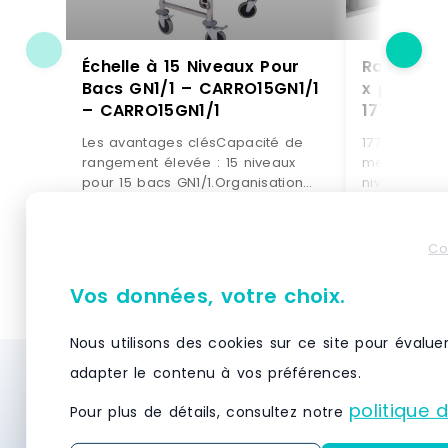
Échelle à 15 Niveaux Pour
Rayonnage
Bacs GN1/1 – CARRO15GN1/1
x p.500 m
– CARRO15GN1/1
1777503
Les avantages clésCapacité de
1777503 - Ki
rangement élevée : 15 niveaux
métallique 
pour 15 bacs GN1/1.Organisation
niveaux tabl
optimale : chaque bac a sa place,
par niveau-
pour un flux de travail plus
plastique de
efficace.Gain de place immédiat :
(dimensions 
VOIR LE PRODUIT
VO
Co
stockage vertical compact, idéal
mm) Dimensio
en cuisine
1090 x P. 50
Vos données, votre choix.
professionnelle.Meilleure
60 kg.
productivité : préparation,
Nous utilisons des cookies sur ce site pour évalue
stockage et rotation des bacs
simplifiés.Solution idéale pour la
adapter le contenu à vos préférences.
Besoin d’un système de stockage et de
mise en place et la gestion des
productions en série.Utilisation
politique 
rayonnage ? Demandez des devis
Pour plus de détails, consultez notre
recommandéeL'échelle
gratuitement et recevez des offres
CARRO15GN1/1 est parfaite pour