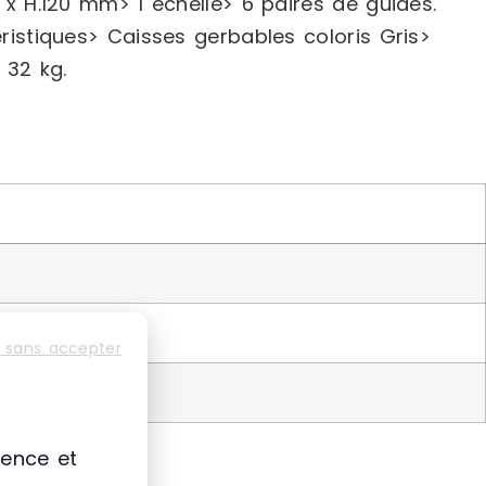
 H.120 mm> 1 échelle> 6 paires de guides.
éristiques> Caisses gerbables coloris Gris>
 32 kg.
 sans accepter
ience et