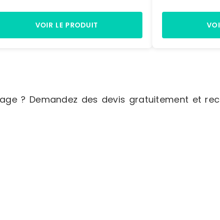
 145 x L. 200 x P. 350 mm) Dimensions
9,4 litres color
yonnage : H. 1972 x L. 1090 x P. 400
x L. 200 x P. 3
m
plastiques volum
VOIR LE PRODUIT
VOI
- Dimensions H.
mmDimensions H.
mm
age ? Demandez des devis gratuitement et rece