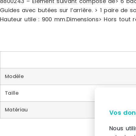
8800243 – Elément suivant composé de> 6 bacs 
Guides avec butées sur l’arrière. > 1 paire de s
Hauteur utile : 900 mm.Dimensions> Hors tout ra
Modèle
Taille
Matériau
Vos don
Nous util