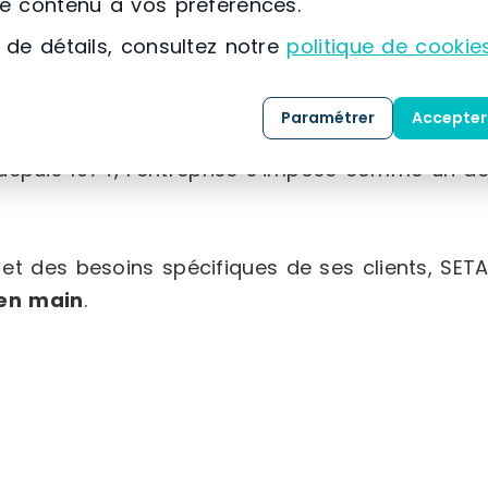
le contenu à vos préférences.
 de détails, consultez notre
politique de cookie
Rhône-Alpes
Paramétrer
Accepter
ommercialisation et l’installation de solutions
 depuis 1974, l’entreprise s’impose comme un ac
 et des besoins spécifiques de ses clients, 
 en main
.