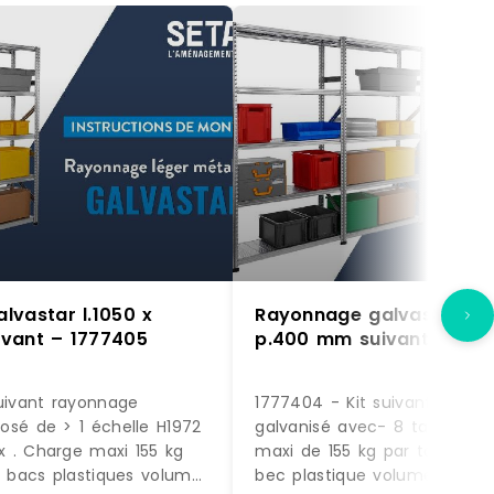
lvastar l.1050 x
Rayonnage galvastar l.1
vant – 1777405
p.400 mm suivant – 177
uivant rayonnage
1777404 - Kit suivant rayon
osé de > 1 échelle H1972
galvanisé avec- 8 tablettes
 . Charge maxi 155 kg
maxi de 155 kg par tablette.
6 bacs plastiques volume
bec plastique volume 12,5 litr