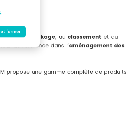
s
.
 et fermer
 dédiées au
stockage
, au
classement
et au
teur de référence dans l’
aménagement des
SETAM propose une gamme complète de produits