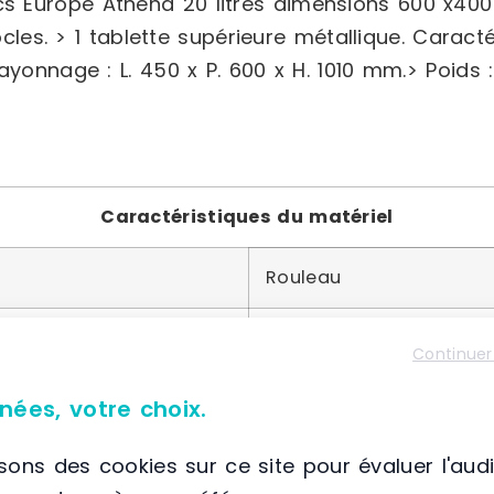
Europe Athéna 20 litres dimensions 600 x400 x
ocles. > 1 tablette supérieure métallique. Caract
yonnage : L. 450 x P. 600 x H. 1010 mm.> Poids :
Caractéristiques du matériel
Rouleau
45 pieds
Continuer
Acier
nées, votre choix.
isons des cookies sur ce site pour évaluer l'aud