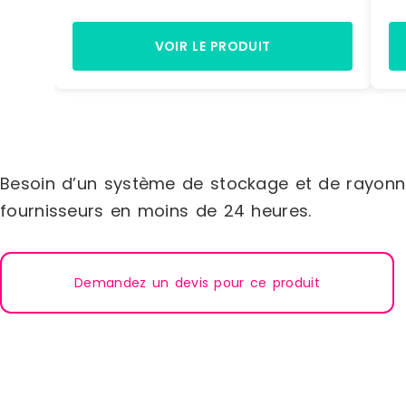
(dimensions H. 200 x L. 300 x P. 500
H.
mm) Dimensions > Hors tout : L. 1090 x
ra
P. 500 x H.1972 mm> Poids : 60 kg.
m
VOIR LE PRODUIT
Besoin d’un système de stockage et de rayonn
fournisseurs en moins de 24 heures.
Demandez un devis pour ce produit