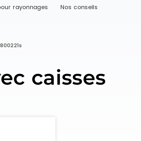
pour rayonnages
Nos conseils
8800221s
vec caisses