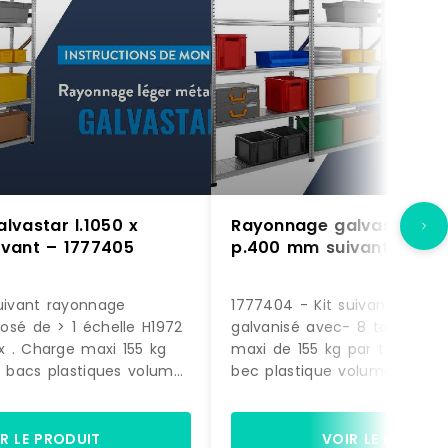
lvastar l.1050 x
Rayonnage galvastar l.1
vant – 1777405
p.400 mm suivant – 177
uivant rayonnage
1777404 - Kit suivant rayon
osé de > 1 échelle H1972
galvanisé avec- 8 tablettes
 . Charge maxi 155 kg
maxi de 155 kg par tablette.
6 bacs plastiques volume
bec plastique volume 12,5 litr
is vert - Dimensions H. 145
rouge. (dimensions H. 200 x L
50 mm. > 16 bacs
350 mm)Dimensions du rayo
e 12,5 litres coloris rouge
1972 x L. 1090 x P. 400 mm
R LE PRODUIT
VOIR LE PRODUI