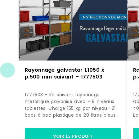
Rayonnage galvastar l.1050 x
Ra
p.500 mm suivant – 1777503
p
1777503 - Kit suivant rayonnage
17
métallique galvanisé avec - 8 niveaux
Ga
tablettes. Charge 155 kg par niveau- 21
40
bacs à bec plastique de 28 litres bleus.
Ba
(dimensions H. 200 x L. 300 x P. 500
H.
mm) Dimensions > Hors tout : L. 1090 x
ra
P. 500 x H.1972 mm> Poids : 60 kg.
m
VOIR LE PRODUIT