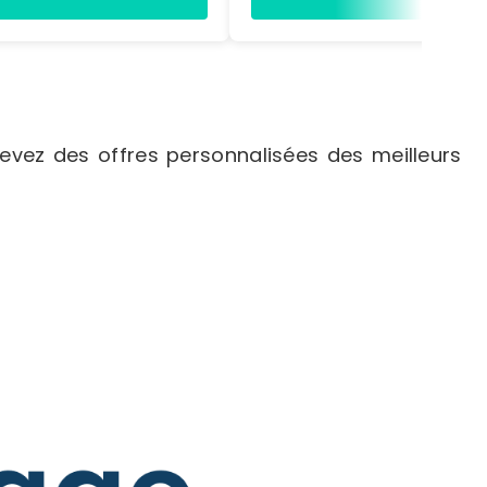
 200 x L. 200 x P. 350
 1972 x L. 1090 x P. 400
vez des offres personnalisées des meilleurs