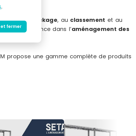
s
.
 dédiées au
stockage
, au
classement
et au
 et fermer
teur de référence dans l’
aménagement des
SETAM propose une gamme complète de produits