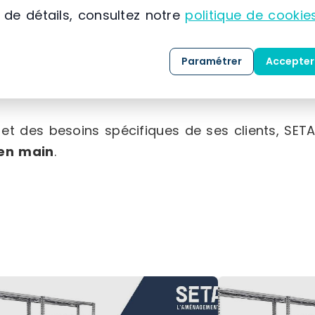
 de détails, consultez notre
politique de cookie
Rhône-Alpes
ommercialisation et l’installation de solutions
Paramétrer
Accepter
 depuis 1974, l’entreprise s’impose comme un ac
 et des besoins spécifiques de ses clients, 
 en main
.