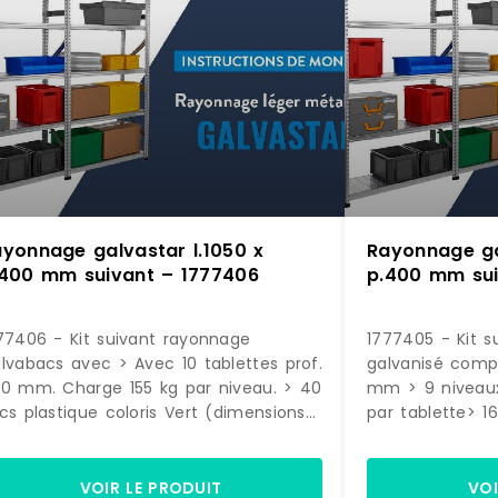
yonnage galvastar l.1050 x
Rayonnage ga
.400 mm suivant – 1777406
p.400 mm sui
77406 - Kit suivant rayonnage
1777405 - Kit s
lvabacs avec > Avec 10 tablettes prof.
galvanisé comp
0 mm. Charge 155 kg par niveau. > 40
mm > 9 niveaux
cs plastique coloris Vert (dimensions
par tablette> 1
 145 x L. 200 x P. 350 mm) Dimensions
9,4 litres color
yonnage : H. 1972 x L. 1090 x P. 400
x L. 200 x P. 3
m
plastiques volum
VOIR LE PRODUIT
VOI