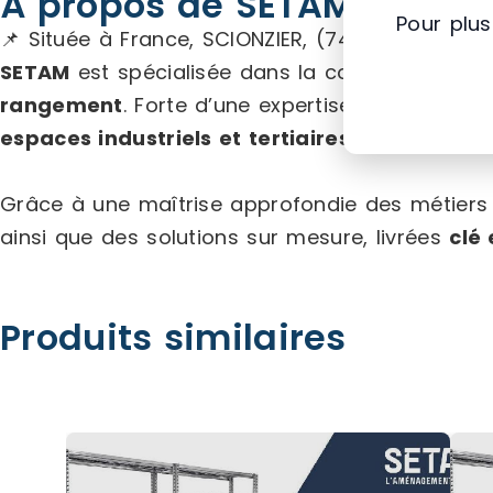
À propos de SETAM E2
Pour plus
📌 Située à France, SCIONZIER, (74) Auvergne-
SETAM
est spécialisée dans la conception, la c
rangement
. Forte d’une expertise développée
espaces industriels et tertiaires
.
Grâce à une maîtrise approfondie des métiers
ainsi que des solutions sur mesure, livrées
clé
Produits similaires