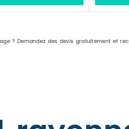
- Dimensions H.
mmDimensions H.
mm
age ? Demandez des devis gratuitement et rece