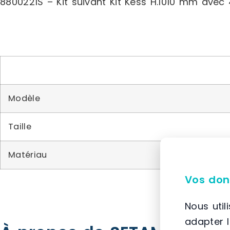
8800221S – Kit suivant Kit Kess H.1010 mm avec 
Modèle
Taille
Matériau
Vos don
Nous util
adapter 