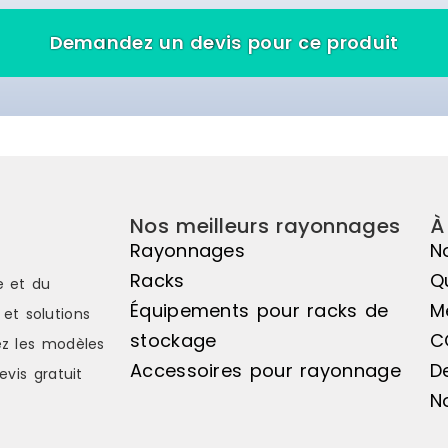
Demandez un devis pour ce produit
Nos meilleurs rayonnages
À
Rayonnages
N
Racks
Q
e et du
Équipements pour racks de
M
et solutions
stockage
C
z les modèles
Accessoires pour rayonnage
D
evis gratuit
N