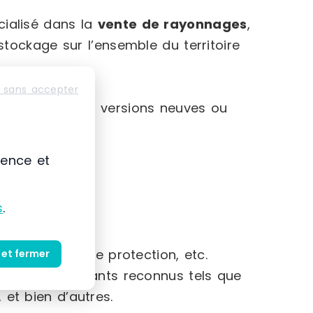
ialisé dans la
vente de rayonnages
,
tockage sur l’ensemble du territoire
 sans accepter
disponibles en versions neuves ou
ience et
s
.
ts, barrières de protection, etc.
 et fermer
ant de fabricants reconnus tels que
, et bien d’autres.