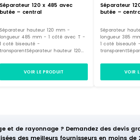
Séparateur 120 x 485 avec
Séparateur 12
butée – central
butée – centra
Séparateur hauteur 120 mm -
Séparateur haut
longueur 485 mm - 1 côté avec T -
longueur 385 mm
1 coté biseauté -
1 coté biseauté 
transparentSéparateur hauteur 120
transparentSépar
mm - longueur 485 mm1 côté avec
mm - longueur 
T - 1 coté biseautépolycarbonate
T - 1 coté bisea
injecté 3 mm - transparent A clipser
injecté 3 mm - t
VOIR LE PRODUIT
VOIR 
sur rail Fabriqué en
sur rail Fabriqué
EU SPIVIT120/485 SPIVIT120/485
Référence : PS 1
Référence : PS 120048512 0000
Marque : SPI
Marque : SPI
ge et de rayonnage ? Demandez des devis grat
isées des meilleurs fournisseurs en moins de 