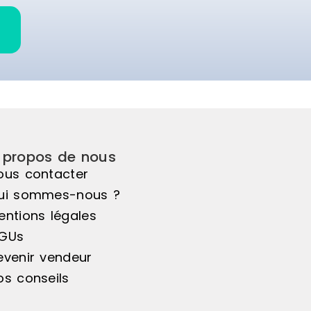
 propos de nous
ous contacter
ui sommes-nous ?
entions légales
GUs
evenir vendeur
os conseils