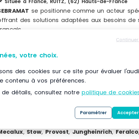
📌 Située à France, RUITZ, (62) Hauts-de-France
SEBRAMAT
se positionne comme un acteur spéc
offrant des solutions adaptées aux besoins de s
français.
Continuer
Nous proposons une large gamme de produits, 
nées, votre choix.
reconditionnées, incluant :
isons des cookies sur ce site pour évaluer l'aud
Rayonnages à palettes
le contenu à vos préférences.
Rayonnages à archives
 de détails, consultez notre
politique de cookie
Plateformes
Cantilevers
Accessoires divers : platelages filaires, sabo
Paramétrer
Accepter
Notre stock est constitué de rayonnages proven
Mecalux
,
Stow
,
Provost
,
Jungheinrich
,
Feralco