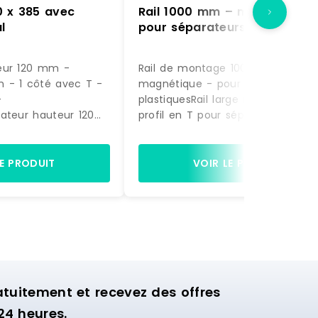
0 x 385 avec
Rail 1000 mm – magnétique 
l
pour séparateurs
eur 120 mm -
Rail de montage 1000 mm -
 - 1 côté avec T -
magnétique - pour séparateurs
-
plastiquesRail large magnétique 
ateur hauteur 120
profil en T pour séparateurs
385 mm1 côté avec
plastiqueslongueur 1000 mm Blanc
utépolycarbonate
Fabriqué en EU RAILMAG Référence :
ransparent A clipser
RS 010001005 0000 Marque : SPI
LE PRODUIT
VOIR LE PRODUIT
 en EU SPIVIT120/385
20038512 0000
uitement et recevez des offres
24 heures.