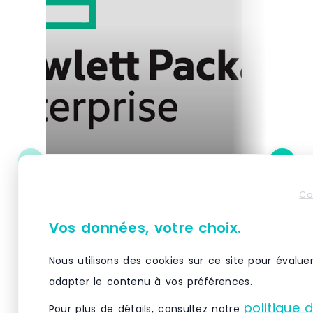
600mm jb rack stabilizer kit
Support a
.
blo110a p
Co
1101, PML-
PGL-271, 
Vos données, votre choix.
Constructeur : Hewlett-Packard
Support ajus
Enterprise Poids brut : 0 kg /
PML-1101, PM
emballage compris Délais de
Support L aj
Nous utilisons des cookies sur ce site pour évalue
livraison : 2 jour
PML-1101, PM
adapter le contenu à vos préférences.
PGL-1101R
VOIR LE PRODUIT
VO
politique 
Pour plus de détails, consultez notre