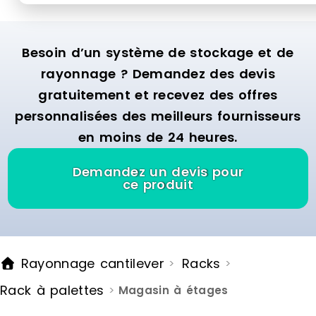
fréquent (lot
rayonnage 
palettes co
Besoin d’un système de stockage et de
légèrement 
rouleaux am
rayonnage ? Demandez des devis
de faire gli
gratuitement et recevez des offres
stockés d’un
rayonnage.
personnalisées des meilleurs fournisseurs
dit FIFO (Firs
en moins de 24 heures.
premières p
le rack de s
premières à 
Demandez un devis pour
palette arri
ce produit
elle est st
afin d’évite
ainsi être r
moment et en
système est
Rayonnage cantilever
Racks
>
>
en hauteur 
pouvez ains
Rack à palettes
>
Magasin à étages
rayonnages
moins grand