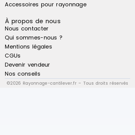
Accessoires pour rayonnage
assemblées
connecteurs
leurs perfor
À propos de nous
intègre 2 go
Nous contacter
évitent tou
accidentel. FINI
Qui sommes-nous ?
(poteaux ble
Mentions légales
Lisses stock
orange RAL
CGUs
Devenir vendeur
Nos conseils
©2026 Rayonnage-cantilever.fr – Tous droits réservés