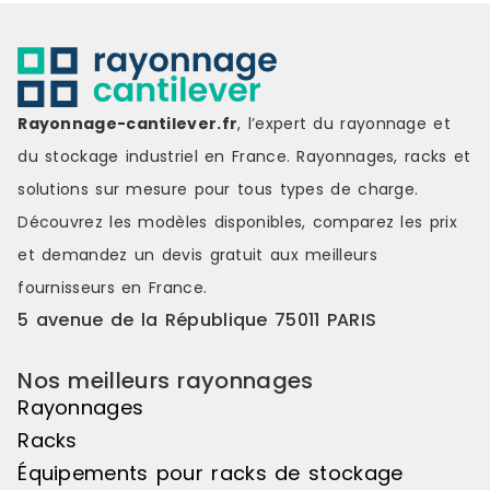
besoins de 
caractérist
palettes dy
Hauteur : d
pas de 50 c
cm à 360 cm
Rayonnage-cantilever.fr
, l’expert du rayonnage et
cm à 110 cm
du stockage industriel en France. Rayonnages, racks et
: Jusqu’à 45
CARACTÉRIS
solutions sur mesure pour tous types de charge.
Echelles : 
Découvrez les modèles disponibles, comparez les
prix
montants av
pieds et le
et demandez un
devis gratuit
aux meilleurs
correspondan
fournisseurs en France.
perforées t
emboîter les
5 avenue de la République 75011 PARIS
de l’échelle
dimensions 
Nos meilleurs rayonnages
Europalette 
sera normal
Rayonnages
Lisses :les 
Racks
horizontaux 
rayonnages 
Équipements pour racks de stockage
déposées le