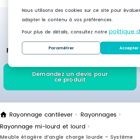
kg.Points forts :Finition galvanisée
kg.Points for
résistante à la rouilleMontage
résistante à
Nous utilisons des cookies sur ce site pour évalue
facile, échelles livrées
facile, échel
adapter le contenu à vos préférences.
Besoin d’un système de stockage et de
assemblées. Niveaux réglables en
assemblées.
hauteur tous les 33 mm.Étagère
hauteur tou
rayonnage ? Demandez des devis
politique 
Pour plus de détails, consultez notre
robuste très bon rapport
robuste trè
gratuitement et recevez des offres
qualité/prix, idéal pour le
qualité/prix,
stockageDimensions :Hors tout :
stockageDim
Paramétrer
Accepter 
personnalisées des meilleurs fournisseurs
L.1280 x P.500 x H.1048 mm
L.1280 x P.5
en moins de 24 heures.
Demandez un devis pour
ce produit
Rayonnage cantilever
Rayonnages
>
>
Rayonnage mi-lourd et lourd
>
Meuble étagère d’angle charge lourde – Système