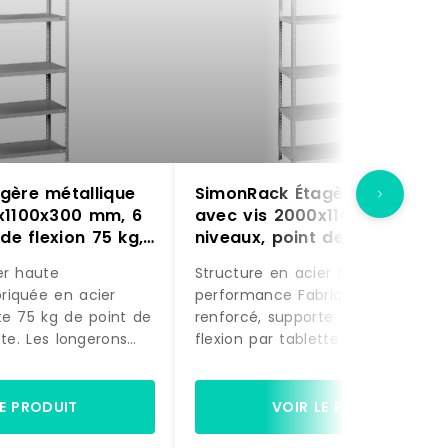
gère métallique
SimonRack Étagère métalliqu
x1100x300 mm, 6
avec vis 2000x1100x300 mm,
de flexion 75 kg,
niveaux, point de flexion 75 
age – métal
Gris – Advantage – métal
er haute
Structure en acier haute
0
8425437129940
performance Fabriquée en acier
te 75 kg de point de
renforcé, supporte 75 kg de poin
tte. Les longerons
flexion par tablette. Les longeron
sticité contrôlée,
travaillent en élasticité contrôlée,
forme après
retrouvant leur forme après
harge testée et
déchargement. Charge testée et
LE PRODUIT
VOIR LE PRODUIT
espace de rangement
vérifiée.Grand espace de rangem