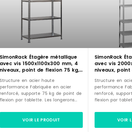
SimonRack Étagère métallique
SimonRack Éta
avec vis 1500x1100x300 mm, 4
avec vis 2000
niveaux, point de flexion 75 kg,
niveaux, point 
Galvanisé – Advantage – métal
Gris – Advant
Structure en acier haute
Structure en aci
8425437129834
842543712994
performance Fabriquée en acier
performance Fabriquée en acier
renforcé, supporte 75 kg de point de
renforcé, suppor
flexion par tablette. Les longerons
flexion par table
travaillent en élasticité contrôlée,
travaillent en éla
retrouvant leur forme après
retrouvant leur 
déchargement. Charge testée et
déchargement. C
VOIR LE PRODUIT
VOIR 
vérifiée.Grand espace de rangement
vérifiée.Grand 