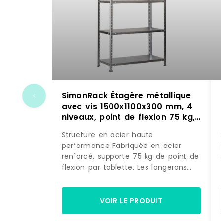
SimonRack Étagère métallique
avec vis 1500x1100x300 mm, 4
niveaux, point de flexion 75 kg,
Galvanisé – Advantage – métal
Structure en acier haute
8425437129834
performance Fabriquée en acier
renforcé, supporte 75 kg de point de
flexion par tablette. Les longerons
travaillent en élasticité contrôlée,
retrouvant leur forme après
déchargement. Charge testée et
VOIR LE PRODUIT
vérifiée.Grand espace de rangement