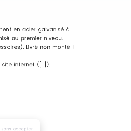
ement en acier galvanisé à
nisé au premier niveau.
ssoires). Livré non monté !
ite internet ([…]).
 sans accepter