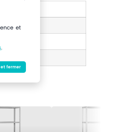
ience et
s
.
 et fermer