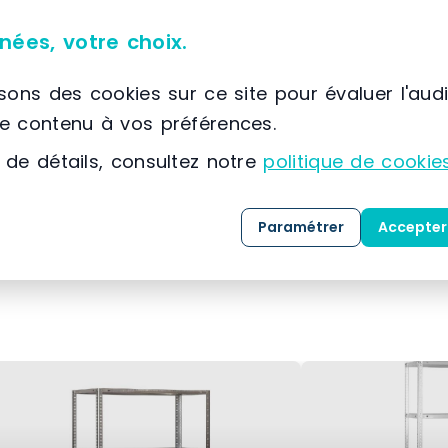
Caractéristiques du matériel
nées, votre choix.
Rouleau
isons des cookies sur ce site pour évaluer l'aud
le contenu à vos préférences.
45 pieds
 de détails, consultez notre
politique de cookie
Acier
Paramétrer
Accepter