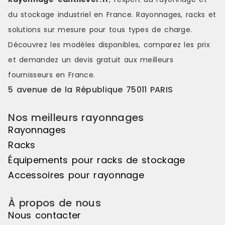
départ + suivant), vous ouvrant la
départ + sui
voie à la création de symétries
voie à la cr
du stockage industriel en France. Rayonnages, racks et
visuelles saisissantes, de jeux de
visuelles sa
solutions sur mesure pour tous types de charge.
couleurs s'étendant sur une belle
couleurs s'é
longueur de linéaire, ou encore de
longueur de
Découvrez les modèles disponibles, comparez les
prix
variations de hauteurs d'exposition
variations d
et demandez un
devis gratuit
aux meilleurs
pour réaliser des mises en scène
pour réalis
distinctes et attrayantes. Le pas de
distinctes e
fournisseurs en France.
50mm vous offre une véritable
50mm vous o
5 avenue de la République 75011 PARIS
liberté d'utilisation. Veuillez noter
liberté d'uti
que cet élément suivant ne peut
que cet élé
pas être utilisé de manière
pas être uti
Nos meilleurs rayonnages
autonome, il doit être associé à
autonome, il
Rayonnages
l'élément de départ pour créer un
l'élément d
ensemble harmonieux. Couleur
ensemble ha
Racks
principale : Noir, Matière principale
principale :
Équipements pour racks de stockage
: Bois
: Bois
Accessoires pour rayonnage
À propos de nous
Nous contacter