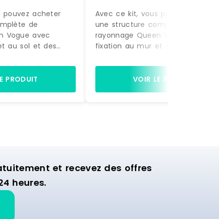
s pouvez acheter
Avec ce kit, vous pouvez acheter
omplète de
une structure complète de
n Vogue avec
rayonnage Queen Vogue avec
et au sol et des
fixation au mur et au sol et des
actement comme sur
accessoires, exactement comme
à être montée.
la photo, prête à être montée.
gères et de 2 bras
Equipée de 4 étagères et de 2 b
LE PRODUIT
VOIR LE PRODUIT
ette structure est
de suspension, cette structure es
nager la zone
idéale pour aménager la zone
ion de votre
murale d'exposition de votre
commerce.
uitement et recevez des offres
24 heures.