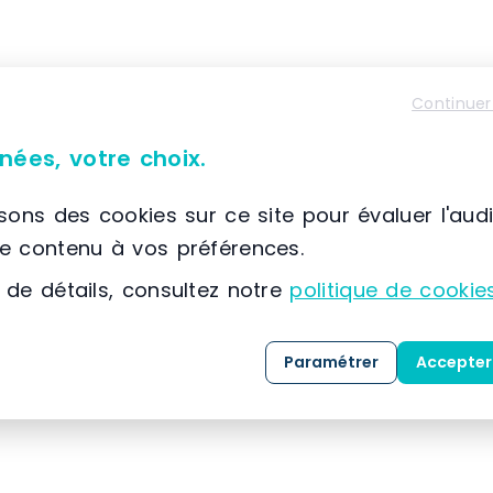
À propos de SETAM E2
Continuer
📌 Située à France, SCIONZIER, (74) Auvergne-Rhône
nées, votre choix.
SETAM
est spécialisée dans la conception, la co
solutions dédiées au
stockage
, au
classement
isons des cookies sur ce site pour évaluer l'aud
expertise développée depuis 1974, l’entreprise
le contenu à vos préférences.
référence dans l’
aménagement des espaces indu
 de détails, consultez notre
politique de cookie
Grâce à une maîtrise approfondie des métiers 
clients, SETAM propose une gamme complète de 
Paramétrer
Accepter
mesure, livrées
clé en main
.