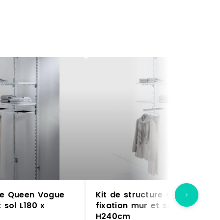
ure Queen Vogue
Kit de structure Queen Vogu
 sol L180 x
fixation mur et sol L180 x
H240cm