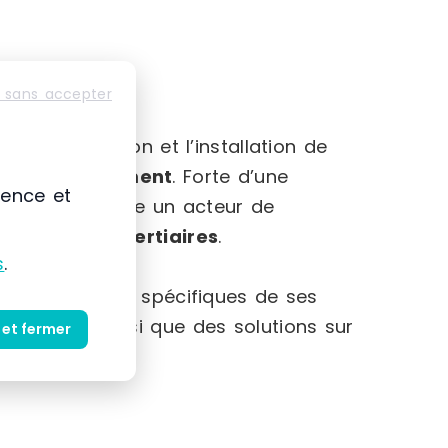
 sans accepter
-Alpes
mmercialisation et l’installation de
et au
rangement
. Forte d’une
ience et
 s’impose comme un acteur de
striels et tertiaires
.
s
.
et des besoins spécifiques de ses
produits ainsi que des solutions sur
 et fermer