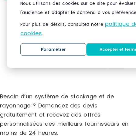
Support ajustable L – Pg-
Echelle 
Nous utilisons des cookies sur ce site pour évaluer
blo110a pour PML-1100, PML-1101,
h.3000 x
l'audience et adapter le contenu à vos préférence
PML-3100, PML3101, PGL-271,
galvanis
PGL-1101R
politique d
Support ajustable L pour PML-1100, PML-
5713767 - E
Pour plus de détails, consultez notre
1101, PML-3100, PML3101, PGL-271 Support L
finition ga
cookies
.
ajustable pour PML-1100, PML-1101, PML-
lourd GV4D
3100, PML3101, PGL-271, PGL-1101R
mm> Profon
Kg
Paramétrer
Accepter et ferm
VOIR LE PRODUIT
Besoin d’un système de stockage et de
rayonnage ? Demandez des devis
gratuitement et recevez des offres
personnalisées des meilleurs fournisseurs en
moins de 24 heures.