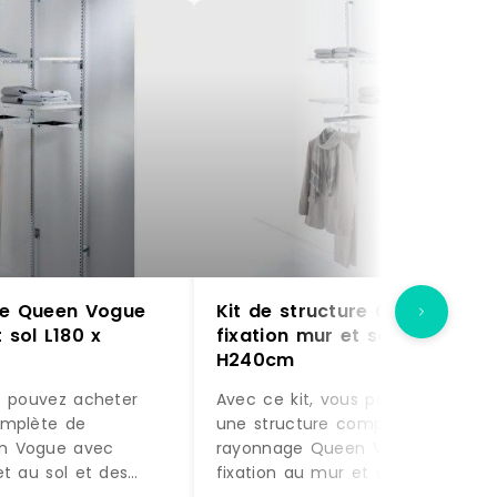
ure Queen Vogue
Kit de structure Queen Vogu
 sol L180 x
fixation mur et sol L180 x
H240cm
s pouvez acheter
Avec ce kit, vous pouvez acheter
omplète de
une structure complète de
n Vogue avec
rayonnage Queen Vogue avec
et au sol et des
fixation au mur et au sol et des