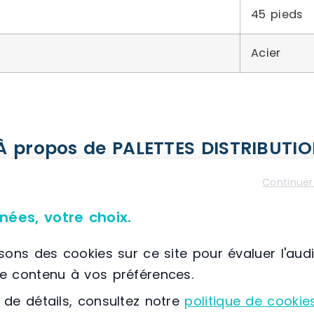
45 pieds
Acier
À propos de PALETTES DISTRIBUTI
📌 Située à France, MONTLIEU-LA-GARDE, (17) Nouvel
Continuer
SAS Palettes Distribution est une société exper
fabrication de palettes en bois
. Créée en 1998
nées, votre choix.
bénéficie d’une localisation stratégique au car
en France, facilitant ainsi ses opérations logisti
isons des cookies sur ce site pour évaluer l'aud
le contenu à vos préférences.
Avec une équipe de plus de 45 collaborateurs,
 de détails, consultez notre
politique de cookie