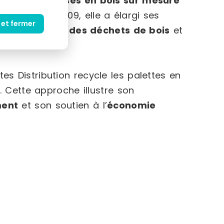
nées
, des
caisses en bois sur mesure
omasse. En 2009, elle a élargi ses
 et fermer
la
valorisation des déchets de bois
et
s Distribution recycle les palettes en
. Cette approche illustre son
ment
et son soutien à l’
économie