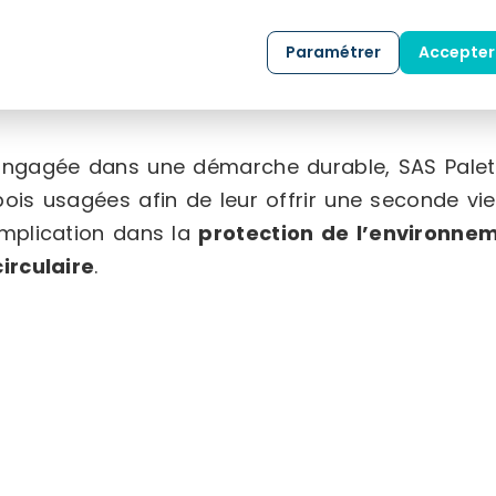
de produits, incluant des
palettes recondition
et des
plaquettes forestières
destinées à la bi
Paramétrer
Accepter
activités en intégrant un département dédié à 
à la fabrication de
caisses maritimes
.
Engagée dans une démarche durable, SAS Palette
bois usagées afin de leur offrir une seconde vie
implication dans la
protection de l’environne
circulaire
.