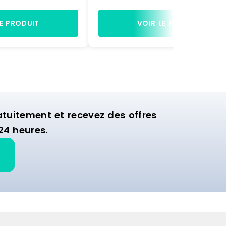
actement comme sur
accessoires, exactement comme
à être montée.
la photo, prête à être montée.
gères et de 2 bras
Equipée de 4 étagères et de 2 b
LE PRODUIT
VOIR LE PRODUIT
ette structure est
de suspension, cette structure es
nager la zone
idéale pour aménager la zone
ion de votre
murale d'exposition de votre
commerce.
uitement et recevez des offres
24 heures.