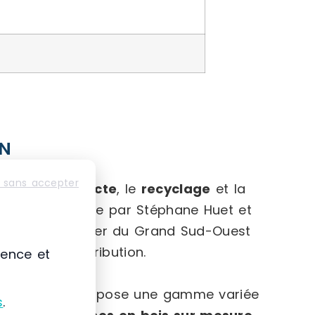
ON
le-Aquitaine
 sans accepter
te dans la
collecte
, le
recyclage
et la
, elle est dirigée par Stéphane Huet et
refour autoroutier du Grand Sud-Ouest
ques et de distribution.
ience et
 l’entreprise propose une gamme variée
s
.