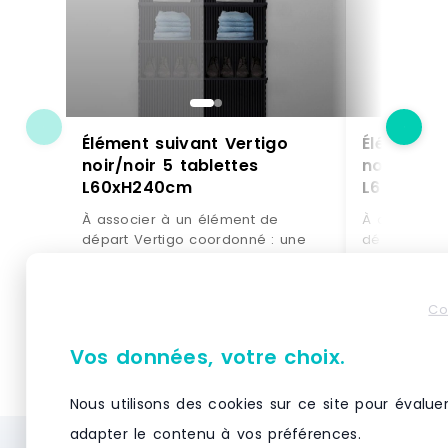
Élément suivant Vertigo
Élément s
noir/noir 5 tablettes
noir/noir 
L60xH240cm
L60xH24
À associer à un élément de
À associer 
départ Vertigo coordonné : une
départ Vert
solution évolutive permettant de
solution évo
doubler votre surface d'exposition
doubler votr
muraleSe fixe directement sur la
muraleSe fix
Co
structure initiale : pour une pose
structure in
VOIR LE PRODUIT
VO
simple et astucieuseDesign
simple et a
Vos données, votre choix.
différenciant : donne beaucoup de
différencia
caractère à votre univers de
caractère à
vente5 tablettes : permet de jouer
vente5 table
Nous utilisons des cookies sur ce site pour évalue
sur des mises en scène de pliés
sur des mis
adapter le contenu à vos préférences.
et d'accessoires. Si l'effet obtenu
et d'accesso