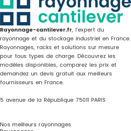
dalles rai
Standard :
en standar
face blanc
de solives 
Rayonnage-cantilever.fr
, l’expert du
même sens é
de mise en
rayonnage et du stockage industriel en France.
de plancher
Rayonnages, racks et solutions sur mesure
métallique 
acier. FINI
pour tous types de charge.
Découvrez les
7024
modèles disponibles, comparez les
prix
et
demandez un
devis gratuit
aux meilleurs
fournisseurs en France.
5 avenue de la République 75011 PARIS
Nos meilleurs rayonnages