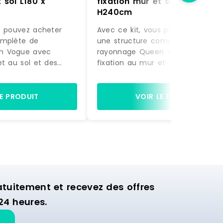
 sol L180 x
fixation mur et sol L180 x
H240cm
s pouvez acheter
Avec ce kit, vous pouvez acheter
omplète de
une structure complète de
n Vogue avec
rayonnage Queen Vogue avec
et au sol et des
fixation au mur et au sol et des
actement comme sur
accessoires, exactement comme
à être montée.
la photo, prête à être montée.
gères et de 2 bras
Equipée de 4 étagères et de 2 b
LE PRODUIT
VOIR LE PRODUIT
ette structure est
de suspension, cette structure es
nager la zone
idéale pour aménager la zone
ion de votre
murale d'exposition de votre
commerce.
uitement et recevez des offres
24 heures.