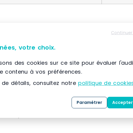
Continuer
À propos de SETAM E2
📌 Située à France, SCIONZIER, (74) Auvergne-Rhône
nées, votre choix.
SETAM
est spécialisée dans la conception, la co
solutions dédiées au
stockage
, au
classement
isons des cookies sur ce site pour évaluer l'aud
expertise développée depuis 1974, l’entreprise
le contenu à vos préférences.
référence dans l’
aménagement des espaces indu
 de détails, consultez notre
politique de cookie
Grâce à une maîtrise approfondie des métiers 
Paramétrer
Accepter
clients, SETAM propose une gamme complète de 
mesure, livrées
clé en main
.