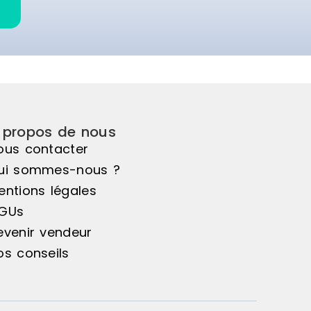
 propos de nous
ous contacter
ui sommes-nous ?
entions légales
GUs
evenir vendeur
os conseils