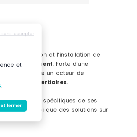
 sans accepter
-Alpes
mmercialisation et l’installation de
et au
rangement
. Forte d’une
ience et
 s’impose comme un acteur de
striels et tertiaires
.
s
.
et des besoins spécifiques de ses
 et fermer
produits ainsi que des solutions sur