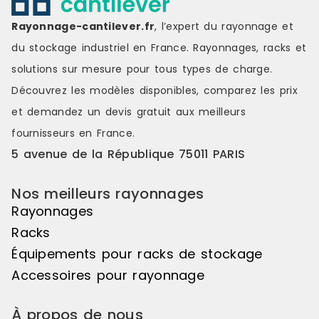
départ + suivant), vous ouvrant la
départ + sui
voie à la création de symétries
voie à la cr
Rayonnage-cantilever.fr
, l’expert du rayonnage et
visuelles saisissantes, de jeux de
visuelles sa
du stockage industriel en France. Rayonnages, racks et
couleurs s'étendant sur une belle
couleurs s'é
longueur de linéaire, ou encore de
longueur de
solutions sur mesure pour tous types de charge.
variations de hauteurs d'exposition
variations d
Découvrez les modèles disponibles, comparez les
prix
pour réaliser des mises en scène
pour réalis
distinctes et attrayantes. Le pas de
distinctes e
et demandez un
devis gratuit
aux meilleurs
50mm vous offre une véritable
50mm vous o
fournisseurs en France.
liberté d'utilisation. Veuillez noter
liberté d'uti
que cet élément suivant ne peut
que cet élé
5 avenue de la République 75011 PARIS
pas être utilisé de manière
pas être uti
autonome, il doit être associé à
autonome, il
Nos meilleurs rayonnages
l'élément de départ pour créer un
l'élément d
ensemble harmonieux. Couleur
ensemble ha
Rayonnages
principale : Noir, Matière principale
principale :
Racks
: Bois
: Bois
Équipements pour racks de stockage
Accessoires pour rayonnage
À propos de nous